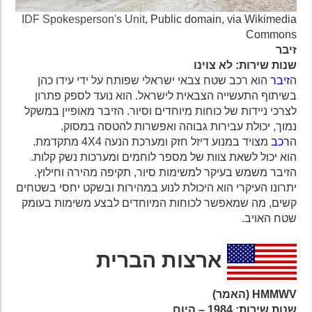
IDF Spokesperson's Unit
, Public domain, via Wikimedia
Commons
זיבר
שנות שירות: לא צוינו
ה
זיבר
הוא רכב שטח צבאי ישראלי שפותח על ידי עידו כהן
בשיתוף התעשייה הצבאית לישראל. הוא נועד לספק פתרון
לצרכי ניידות של כוחות מיוחדים וסיור. הזיבר מאופיין במשקל
נמוך, יכולת עבירות גבוהה ואפשרות להטסה במסוק.
ה
רכב
מצויד במנוע דיזל חזק ומערכת הנעה 4X4 מתקדמת.
הוא יכול לשאת צוות של מספר לוחמים ומערכות נשק קלות.
הזיבר משמש בעיקר למשימות סיור, תקיפה מהירה וחילוץ.
יתרונו העיקרי הוא היכולת לנוע במהירות ובשקט יחסי בשטחים
קשים, מה שמאפשר לכוחות המיוחדים לבצע משימות בעומק
שטח האויב.
ארצות הברית
HMMWV (האמר)
שנות שירות: 1984 – היום