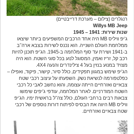
רנגלרים (צילום – מערכת דרייבטיים)
Willys MB Jeep
שנות שירות: 1941 – 1945
ג'יפ וויליס MB היה אחד הרכבים המשפיעים ביותר שיצאו
ממלחמת העולם השנייה. הוא נכנס לשירות בצבא ארה"ב
ב-1941 ושירת עד סוף המלחמה ב-1945. הג'יפ תוכנן להיות
רכב קל, זריז ואמין, המסוגל לנוע בכל סוגי השטח. הוא היה
מצויד במנוע בנזין בעל 4 צילינדרים והנעה 4X4.
הג'יפ שימש במגוון תפקידים, כולל סיור, קישור, פיקוד, ואפילו –
כפלטפורמה לנשיאת נשק. השפעתו על עיצוב רכבי שטח
צבאיים ואזרחיים הייתה עצומה, והוא נחשב לאבי כל רכבי
השטח המודרניים. לאחר המלחמה, עודפי ג'יפים שימשו
צבאות רבים ברחבי העולם, כולל צה"ל בראשית ימיו. הג'יפ
וויליס MB היווה את הבסיס לפיתוח דורות נוספים של רכבי
שטח צבאיים ואזרחיים.