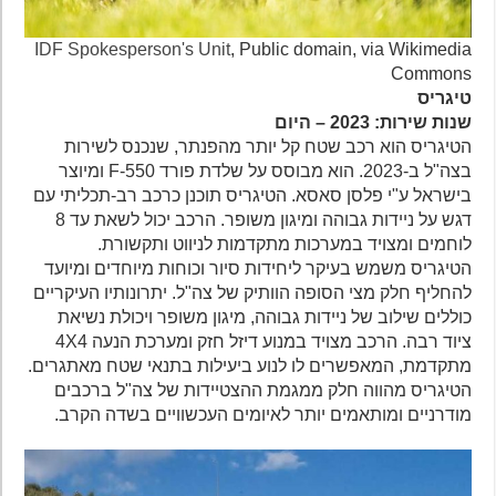
IDF Spokesperson's Unit
, Public domain, via Wikimedia
Commons
טיגריס
שנות שירות: 2023 – היום
הטיגריס הוא רכב שטח קל יותר מהפנתר, שנכנס לשירות
בצה"ל ב-2023. הוא מבוסס על שלדת פורד F-550 ומיוצר
בישראל ע"י פלסן סאסא. הטיגריס תוכנן כרכב רב-תכליתי עם
דגש על ניידות גבוהה ומיגון משופר. הרכב יכול לשאת עד 8
לוחמים ומצויד במערכות מתקדמות לניווט ותקשורת.
הטיגריס משמש בעיקר ליחידות סיור וכוחות מיוחדים ומיועד
להחליף חלק מצי הסופה הוותיק של צה"ל. יתרונותיו העיקריים
כוללים שילוב של ניידות גבוהה, מיגון משופר ויכולת נשיאת
ציוד רבה. הרכב מצויד במנוע דיזל חזק ומערכת הנעה 4X4
מתקדמת, המאפשרים לו לנוע ביעילות בתנאי שטח מאתגרים.
הטיגריס מהווה חלק ממגמת ההצטיידות של צה"ל ברכבים
מודרניים ומותאמים יותר לאיומים העכשוויים בשדה הקרב.