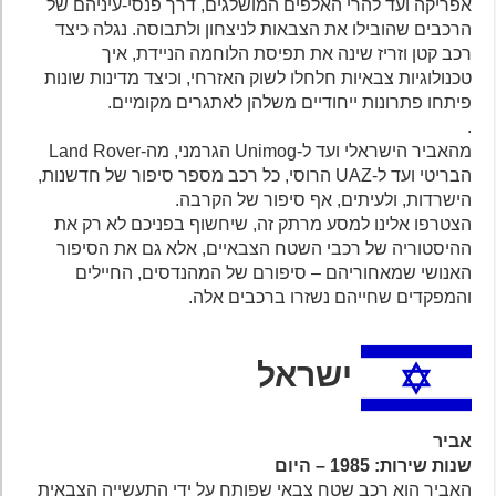
אפריקה ועד להרי האלפים המושלגים, דרך פנסי-עיניהם של
הרכבים שהובילו את הצבאות לניצחון ולתבוסה. נגלה כיצד
רכב קטן וזריז שינה את תפיסת הלוחמה הניידת, איך
טכנולוגיות צבאיות חלחלו לשוק האזרחי, וכיצד מדינות שונות
פיתחו פתרונות ייחודיים משלהן לאתגרים מקומיים.
.
מהאביר הישראלי ועד ל-Unimog הגרמני, מה-Land Rover
הבריטי ועד ל-UAZ הרוסי, כל רכב מספר סיפור של חדשנות,
הישרדות, ולעיתים, אף סיפור של הקרבה.
הצטרפו אלינו למסע מרתק זה, שיחשוף בפניכם לא רק את
ההיסטוריה של רכבי השטח הצבאיים, אלא גם את הסיפור
האנושי שמאחוריהם – סיפורם של המהנדסים, החיילים
והמפקדים שחייהם נשזרו ברכבים אלה.
ישראל
אביר
שנות שירות: 1985 – היום
האביר הוא רכב שטח צבאי שפותח על ידי התעשייה הצבאית