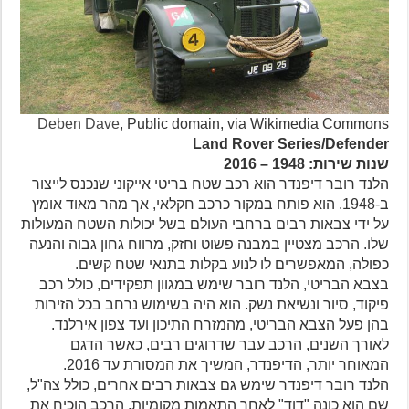
Deben Dave
, Public domain, via Wikimedia Commons
Land Rover Series/Defender
שנות שירות: 1948 – 2016
הלנד רובר דיפנדר הוא רכב שטח בריטי אייקוני שנכנס לייצור
ב-1948. הוא פותח במקור כרכב חקלאי, אך מהר מאוד אומץ
על ידי צבאות רבים ברחבי העולם בשל יכולות השטח המעולות
שלו. הרכב מצטיין במבנה פשוט וחזק, מרווח גחון גבוה והנעה
כפולה, המאפשרים לו לנוע בקלות בתנאי שטח קשים.
בצבא הבריטי, הלנד רובר שימש במגוון תפקידים, כולל רכב
פיקוד, סיור ונשיאת נשק. הוא היה בשימוש נרחב בכל הזירות
בהן פעל הצבא הבריטי, מהמזרח התיכון ועד צפון אירלנד.
לאורך השנים, הרכב עבר שדרוגים רבים, כאשר הדגם
המאוחר יותר, הדיפנדר, המשיך את המסורת עד 2016.
הלנד רובר דיפנדר שימש גם צבאות רבים אחרים, כולל צה"ל,
שם הוא כונה "דוד" לאחר התאמות מקומיות. הרכב הוכיח את