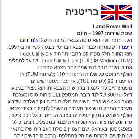
בריטניה
Land Rover Wolf
שנות שירות: 1997 – היום
הלנד רובר וולף הוא גרסה צבאית מיוחדת של ה
לנד רובר
דיפנדר
, שפותחה עבור הצבא הבריטי ונכנסה לשירות ב-1997.
הוא מהווה חלק מפרויקט רחב יותר הידוע כ-Truck Utility
Medium (TUM) או Truck Utility Light (TUL), שנועד להחליף
את צי הלנד רוברים הישנים יותר בצבא הבריטי.
הוולף מבוסס על שלדת הדיפנדר 110 (לגרסת TUM) או
הדיפנדר 90 (לגרסת TUL), אך עבר מספר שינויים
משמעותיים כדי לעמוד בדרישות הצבאיות. הוא מצויד במנוע
דיזל 300Tdi של לנד רובר, המספק 111 כוחות סוס ומערכת
הנעה 4X4 משופרת. השינויים כוללים גם חיזוק השלדה, שדרוג
מערכת המתלים ושיפור מערכת החשמל לתמיכה בציוד צבאי.
הוולף משמש במגוון תפקידים בצבא הבריטי, כולל רכב פיקוד,
סיור ונשיאת ציוד. הוא הוכיח את עצמו במבצעים רבים, כולל
באפגניסטן ובעיראק, שם הצטיין ביכולת העבירות שלו בתנאי
שטח קשים. למרות שהוחל בהחלפתו ברכבים חדשים יותר,