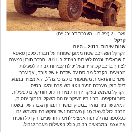
זאב – 2 (צילום – מערכת דרייבטיים)
קרקל
שנות שירות: 2011 – היום
הקרקל הוא רכב שטח ממוגן שפותח על חברת פלסן סאסא
הישראלית, ונכנס לשירות בצה"ל ב-2011. הרכב תוכנן כמענה
לצורך ברכב קל, זריז ובעל יכולת עבירות גבוהה לפעילות
מבצעית. הקרקל מבוסס על שלדת F של פורד , אך עבר
שינויים והתאמות משמעותיים לצרכי צה"ל. הוא מצויד במנוע
דיזל חזק, מערכת הנעה 4X4 משופרת ומיגון בסיסי.
הקרקל משמש בעיקר יחידות מיוחדות וכוחות קלים לפעילות
סיור ותקיפה. יתרונותיו העיקריים הם משקלו הנמוך יחסית,
המאפשר ניוד מהיר במסוק וכושר התמרון הגבוה שלו בשטח.
הרכב יכול לשאת מגוון מערכות נשק ותקשורת ומשמש גם
כפלטפורמה לפיתוח אמצעי לחימה חדשניים. הקרקל הוכיח
את עצמו במבצעים רבים, כולל בפעילות מעבר לגבול.