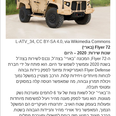
L-ATV_34
,
CC BY-SA 4.0
, via Wikimedia Commons
Flyer 72 (בארי)
שנות שירות: 2020 – היום
ה-Flyer 72, המכונה "בארי" בצה"ל, נכנס לשירות בצה"ל
בשנת 2020 וממשיך לשמש עד היום. הוא פותח על ידי חברת
Flyer Defense האמריקאית ומיועד לספק ניידות גבוהה
לכוחות מיוחדים ויחידות קלות. הרכב מצטיין במשקל נמוך
ויכולת תמרון גבוהה, מה שמאפשר הטסה קלה במסוקים
ומטוסי תובלה.
ה"בארי" יכול לשאת צוות של עד 6 לוחמים ומערכות נשק
מגוונות. הוא נועד לספק מענה מהיר ויעיל למשימות מיוחדות
ופעולות בעומק שטח האויב. יתרונותיו העיקריים הם המשקל
הנמוך, המאפשר ניוד אווירי מהיר והניידות הגבוהה בשטח.
הרכב מצויד במנוע חזק ביחס למשקלו ומערכת מתלים