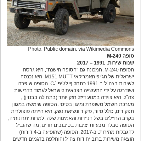
Photo
, Public domain, via Wikimedia Commons
סופה M-240
שנות שירות: 1991 – 2017
הסופה M-240, המכונה גם "הסופה הישנה", היא גרסה
ישראלית של הג'יפ האמריקאי M151 MUTT. היא נכנסה
לשירות בצה"ל ב-1991 כתחליף לג'יפ CJ. הסופה שופרה
ושודרגה על ידי התעשייה הצבאית לישראל לעמוד בדרישות
צה"ל. היא צוידה במנוע דיזל חזק יותר (בתחילה בבנזין) ,
מערכת חשמל משופרת ומיגון בסיסי. הסופה שימשה במגוון
תפקידים, כולל סיור, פיקוד ונשיאת נשק. היא הייתה פופולרית
בקרב החיילים בשל הניידות והאמינות שלה. למרות יתרונותיה,
הסופה סבלה מבעיות יציבות בסיבובים חדים, מה שהוביל
להגבלות מהירות. ב-2017, הסופה (שהופיעה ב-4 דורות)
הוצאה משירות ברוב יחידות צה"ל והוחלפה בדגמים חדשים