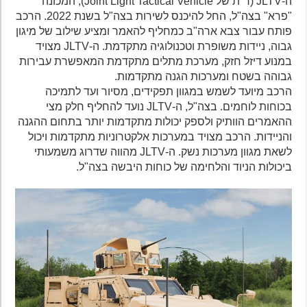
ה-JLTV (ר"ת של Joint Light Tactical Vehicle), המכונה
"פרא" בצה"ל, החל להיכנס לשירות בצה"ל בשנת 2022. הרכב
פותח עבור צבא ארה"ב כמחליף להאמר ומציע שילוב של מיגון
גבוה, ניידות משופרת וטכנולוגיה מתקדמת. ה-JLTV מצויד
במנוע דיזל חזק, מערכת מתלים מתקדמת המאפשרת עבירות
גבוהה בשטח ומערכות הגנה מתקדמות.
הרכב מיועד לשמש במגוון תפקידים, מסיור ועד לתמיכה
בכוחות לוחמים. בצה"ל, ה-JLTV נועד להחליף חלק מצי
ההאמרים הוותיק ולספק יכולות מתקדמות יותר בתחום ההגנה
והניידות. הרכב מצויד במערכות אלקטרוניות מתקדמות ויכול
לשאת מגוון מערכות נשק. ה-JLTV מהווה שדרוג משמעותי
ביכולות הניוד והלחימה של כוחות היבשה בצה"ל.