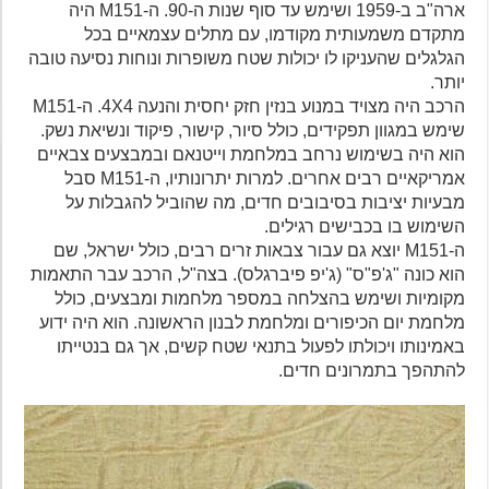
ארה"ב ב-1959 ושימש עד סוף שנות ה-90. ה-M151 היה
מתקדם משמעותית מקודמו, עם מתלים עצמאיים בכל
הגלגלים שהעניקו לו יכולות שטח משופרות ונוחות נסיעה טובה
יותר.
הרכב היה מצויד במנוע בנזין חזק יחסית והנעה 4X4. ה-M151
שימש במגוון תפקידים, כולל סיור, קישור, פיקוד ונשיאת נשק.
הוא היה בשימוש נרחב במלחמת וייטנאם ובמבצעים צבאיים
אמריקאיים רבים אחרים. למרות יתרונותיו, ה-M151 סבל
מבעיות יציבות בסיבובים חדים, מה שהוביל להגבלות על
השימוש בו בכבישים רגילים.
ה-M151 יוצא גם עבור צבאות זרים רבים, כולל ישראל, שם
הוא כונה "ג'פ"ס" (ג'יפ פיברגלס). בצה"ל, הרכב עבר התאמות
מקומיות ושימש בהצלחה במספר מלחמות ומבצעים, כולל
מלחמת יום הכיפורים ומלחמת לבנון הראשונה. הוא היה ידוע
באמינותו ויכולתו לפעול בתנאי שטח קשים, אך גם בנטייתו
להתהפך בתמרונים חדים.