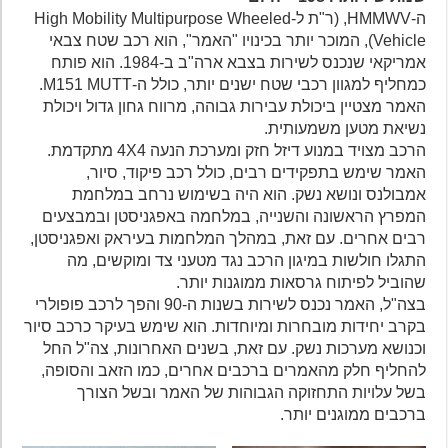
ה-HMMWV, (ר"ת ל-High Mobility Multipurpose Wheeled
Vehicle), המוכר יותר בכינויו "האמר", הוא רכב שטח צבאי
אמריקאי שנכנס לשירות בצבא ארה"ב ב-1984. הוא פותח
כמחליף למגוון רכבי שטח ישנים יותר, כולל ה-M151 MUTT.
האמר מצטיין ביכולת עבירות גבוהה, מרווח גחון גדול ויכולת
נשיאת מטען משמעותית.
הרכב מצויד במנוע דיזל חזק ומערכת הנעה 4X4 מתקדמת.
האמר שימש בתפקידים רבים, כולל רכב פיקוד, סיור,
אמבולנס ונושא נשק. הוא היה בשימוש נרחב במלחמת
המפרץ הראשונה והשנייה, במלחמה באפגניסטן ובמבצעים
רבים אחרים. עם זאת, במהלך המלחמות בעיראק ואפגניסטן,
התגלו חולשות במיגון הרכב נגד מטעני צד ומוקשים, מה
שהוביל לפיתוח גרסאות ממוגנות יותר.
בצה"ל, האמר נכנס לשירות בשנות ה-90 והפך לרכב פופולרי
בקרב יחידות מובחרות ומיוחדות. הוא שימש בעיקר כרכב סיור
וכנושא מערכות נשק. עם זאת, בשנים האחרונות, צה"ל החל
להחליף חלק מהאמרים ברכבים אחרים, כמו הזאב והסופה,
בשל עלויות התחזוקה הגבוהות של האמר ובשל הצורך
ברכבים ממוגנים יותר.