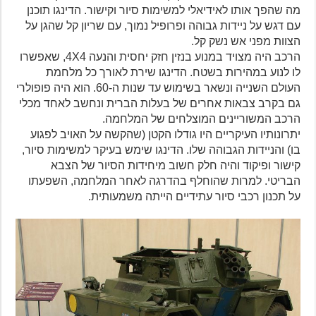
מה שהפך אותו לאידיאלי למשימות סיור וקישור. הדינגו תוכנן
עם דגש על ניידות גבוהה ופרופיל נמוך, עם שריון קל שהגן על
הצוות מפני אש נשק קל.
הרכב היה מצויד במנוע בנזין חזק יחסית והנעה 4X4, שאפשרו
לו לנוע במהירות בשטח. הדינגו שירת לאורך כל מלחמת
העולם השנייה ונשאר בשימוש עד שנות ה-60. הוא היה פופולרי
גם בקרב צבאות אחרים של בעלות הברית ונחשב לאחד מכלי
הרכב המשוריינים המוצלחים של המלחמה.
יתרונותיו העיקריים היו גודלו הקטן (שהקשה על האויב לפגוע
בו) והניידות הגבוהה שלו. הדינגו שימש בעיקר למשימות סיור,
קישור ופיקוד והיה חלק חשוב מיחידות הסיור של הצבא
הבריטי. למרות שהוחלף בהדרגה לאחר המלחמה, השפעתו
על תכנון רכבי סיור עתידיים הייתה משמעותית.