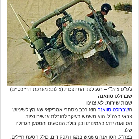
ג'פ"ס צהל"י – רגע לפני התהפכות (צילום: מערכת דרייבטיים)
שברולט סוואנה
שנות שירות: לא צוינו
ה
שברולט סוואנה
הוא רכב מסחרי אמריקאי שאומץ לשימוש
צבאי בצה"ל. הוא משמש בעיקר להובלת אנשים וציוד.
הסוואנה ידוע באמינותו ובקיבולת הנוסעים והמטען הגדולה
שלו.
בצה"ל, הסוואנה משמש במגוון תפקידים, כולל הסעת חיילים,