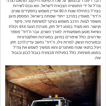
רובר דיפנדר ובהמשך על שלדת טויוטה היילקס, הותאם לצרכי
צה"ל על ידי התעשייה הצבאית לישראל. הוא נכנס לשירות
בצה"ל בתחילת שנות ה-90 ועדיין משמש בתפקידים שונים.
ה"דוד" מאופיין במרכב ייחודי שפותח בישראל, המספק מיגון
משופר לצוות. הרכב משמש בעיקר למשימות סיור, פיקוד
וקישור. הוא מצויד במנוע דיזל חזק, מערכת הנעה 4X4 ויכולת
נשיאת מטען משמעותית. לאורך השנים, עבר ה"דוד" מספר
שדרוגים, כולל שיפורים במיגון, במערכות האלקטרוניות
ובמערכות הנשק. למרות גילו, ה"דוד" נחשב עדיין לרכב חזק
ויעיל בתנאי שטח מאתגרים והוא ממשיך לשמש את צה"ל
במגוון משימות, כולל בפעילות מבצעית בגבול לבנון ובגבול
עזה.