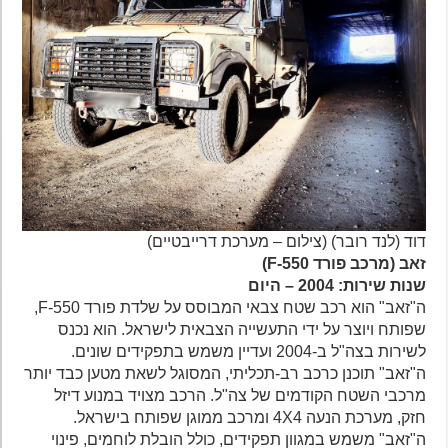
דוד (לנד רובר) (צילום – מערכת דרייבטיים)
זאב (מרכב פורד F-550)
שנות שירות: 2004 – היום
ה"זאב" הוא רכב שטח צבאי המבוסס על שלדת פורד F-550,
שפותח ויוצר על ידי התעשייה הצבאית לישראל. הוא נכנס
לשירות בצה"ל ב-2004 ועדיין משמש בתפקידים שונים.
ה"זאב" תוכנן כרכב רב-תכליתי, המסוגל לשאת מטען כבד יותר
מרכבי השטח הקודמים של צה"ל. הרכב מצויד במנוע דיזל
חזק, מערכת הנעה 4X4 ומרכב ממוגן שפותח בישראל.
ה"זאב" משמש במגוון תפקידים, כולל הובלת לוחמים, פינוי