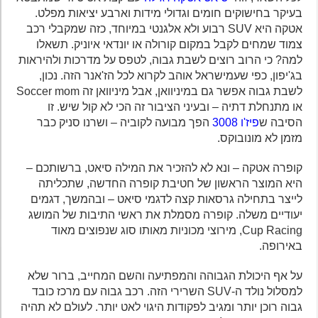
בעיקר בחישוקים חומים וגדולי מידות וארבע יציאות מפלט.
אטקה היא SUV רבוע ולא אלגנטי במיוחד, כזה שמקבלי רכב
צמוד שמחים לקבל במקום קורולה או יונדאי איוניק. תשאלו
למה? כי הרוב רוצים לשבת גבוה, לטפס על מדרכות ולהיראות
בג'יפון, כפי שעמישראל אוהב לקרוא לכל הז'אנר הזה. נכון,
לשבת גבוה אפשר גם במיניוואן, אבל מיניוואן זה Soccer mom
או מתנחלת דתיה – ובעיני הציבור זה הכי לא קול שיש. זו
הסיבה ש
פיז'ו 3008
הפך מבועה לקוביה – ושרנו סניק כבר
מזמן לא מונובוקס.
קופרה אטקה – ונא לא להזכיר את המילה סיאט, ברשותכם –
היא המוצר הראשון של חטיבת קופרה החדשה, שתכליתה
לייצר בתחילה גרסאות קצה לדגמי סיאט – ובהמשך, דגמים
יעודיים משלה. קופרה מסמלת את ראשי התיבות של המושג
Cup Racing, מירוצי מכוניות מאותו סוג שנפוצים מאוד
באירופה.
על אף היכולת הגבוהה והמפתיעה והשם המחייב, ברור שלא
למסלול נולד ה-SUV השרירי הזה. רכב גבוה עם מרכז כובד
גבוה רוכן יותר ומגיב לפקודות היגוי לאט יותר. לעולם לא תהיה