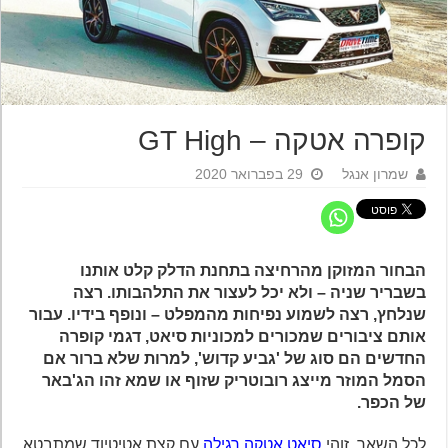
קופרה אטקה – GT High
שמרון אנגל
29 בפברואר 2020
הבחור המזוקן מהרחיצה בתחנת הדלק קלט אותנו
בשבריר שניה – ולא יכל לעצור את התלהבותו. רצה
שנלחץ, רצה לשמוע נפיחות מהמפלט – ונופף בידיו. עבור
אותם ציבורים שמכורים למכוניות סיאט, דגמי קופרה
החדשים הם סוג של 'גביע קדוש', למרות שלא ברור אם
הסמל המוזר מייצג רובוטריק שזוף או שמא זהו הג'באר
של הכפר.
לכל השאר, זוהי
סיאט אטקה רגילה
עם קצת אטיטיוד שמתבטא