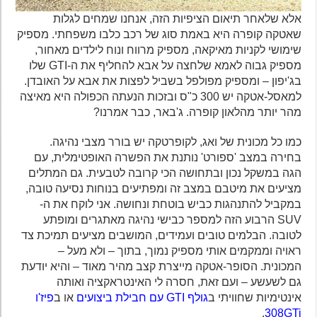
אלא שלאחר תיאום הציפיות הזה, אנחנו שמחים לגלות
שאטקה קופרה היא באמת סוג של רכב כלבו משפחתי. מספיק
שימושי לקניות מאיקאה, מספיק מרווח ונוח לילדים מאחור,
מספיק גבוה לאמא שלחצה על אבא להחליף את ה-GTI שלו
בג'יפון – ומספיק מפולפל בשביל לפצות את אבא על האובדן.
למאסל-אטקה יש 300 כ"ס ובזכות הנעתה הכפולה היא מאיצה
מהר יותר מהלאון קופרה. ג'באר, כבר אמרנו?
כמו כל מכונית של ואג, לקופרטקה יש בורר מצבי נהיגה.
בחירה במצב 'ספורט' נותנת את הפשרה האופטימלית, עם
הגה במשקל נכון ובתחושה הכי קרובה לטבעית. גם המתלים
מציעים את מיטבם במצב זה ומפתיעים בנוחות נסיעה טובה,
במקביל להתנהגות כביש בוטחת ונחושה. אני לוקח את ה-
SUV הרבוע הזה למספר כבישי נהיגה מאתגרים ומופתע
לטובה. הבלמים טובים ועמידים, המושבים מציעים תמיכת צד
ראויה וממקמים אותי מספיק נמוך, בתוך – ולא מעל –
המכונית. הסופר-אטקה מייצרת קצב מהיר מאוד – והיא יודעת
גם לשעשע – ועם זאת, חסרה לי האינטראקציה ואותה
אינטימיות שחוויתי ב
גולף GTI עם חבילת ביצועים
או ב
פיז'ו
.
308GTi