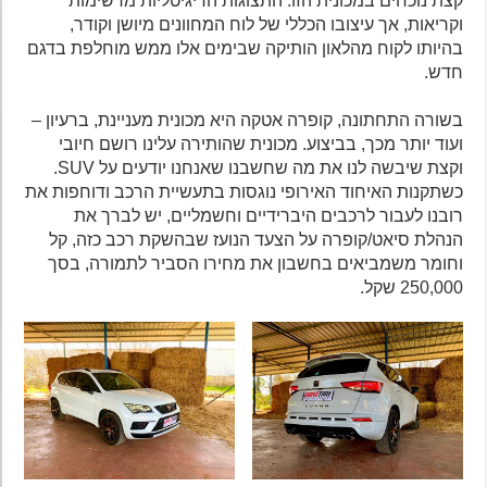
קצת נוכחים במכונית הזו. התצוגות הדיגיטליות מרשימות
וקריאות, אך עיצובו הכללי של לוח המחוונים מיושן וקודר,
בהיותו לקוח מהלאון הותיקה שבימים אלו ממש מוחלפת בדגם
חדש.
בשורה התחתונה, קופרה אטקה היא מכונית מעניינת, ברעיון –
ועוד יותר מכך, בביצוע. מכונית שהותירה עלינו רושם חיובי
וקצת שיבשה לנו את מה שחשבנו שאנחנו יודעים על SUV.
כשתקנות האיחוד האירופי נוגסות בתעשיית הרכב ודוחפות את
רובנו לעבור לרכבים היברידיים וחשמליים, יש לברך את
הנהלת סיאט/קופרה על הצעד הנועז שבהשקת רכב כזה, קל
וחומר משמביאים בחשבון את מחירו הסביר לתמורה, בסך
250,000 שקל.