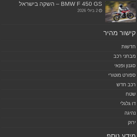
BMW F 450 GS – השקה בישראל
2 ביולי 2026
שור מהיר
שות
חני רכב
נון ופנאי
ורט מוטורי
ב חדש
ח
 גלגלי
יגה
וק
דע נוסף