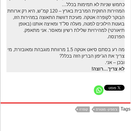
כחמש שניות לא תמימות בכלל…
המהירות החוקית המרבית בארץ – 120 קמ"ש, היא רק ארוחת
הבוקר לקופרה אטקה. מעיכת דוושת התאוצה במהירות הזו,
בועטת הילוכים למטה, מעלה סל"ד ומאיצה אותנו (באופן
תיאורטי) למהירויות שלילת רשיון ומאסר. אני מתאפק.
הפרנסה.
מה רע בסתם סיאט אטקה 1.5 מרווחת מוגבהת ומאובזרת, מי
צריך את הג'יפון הבריון הזה בכלל?
ובכן – אני.
לא צריך…רוצה!
Ta
צ'מפיון- מוטורס
קופרה