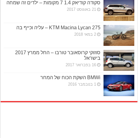
סקודה קודיאק 1.4 7 מקומות – ילדים זה שמחה
21 באוגוסט 2017
KTM Macina Lycan 275 – עליה וכייף בה
2 במאי 2018
סוזוקי קרוסאובר טורבו – החל ממרץ 2017
בישראל
16 בפברואר 2017
BMWi השקת הכוח של המחר
1 בנובמבר 2016