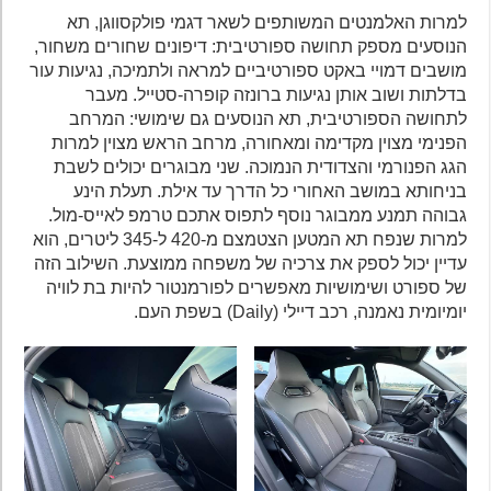
למרות האלמנטים המשותפים לשאר דגמי פולקסווגן, תא
הנוסעים מספק תחושה ספורטיבית: דיפונים שחורים משחור,
מושבים דמויי באקט ספורטיביים למראה ולתמיכה, נגיעות עור
בדלתות ושוב אותן נגיעות ברונזה קופרה-סטייל. מעבר
לתחושה הספורטיבית, תא הנוסעים גם שימושי: המרחב
הפנימי מצוין מקדימה ומאחורה, מרחב הראש מצוין למרות
הגג הפנורמי והצדודית הנמוכה. שני מבוגרים יכולים לשבת
בניחותא במושב האחורי כל הדרך עד אילת. תעלת הינע
גבוהה תמנע ממבוגר נוסף לתפוס אתכם טרמפ לאייס-מול.
למרות שנפח תא המטען הצטמצם מ-420 ל-345 ליטרים, הוא
עדיין יכול לספק את צרכיה של משפחה ממוצעת. השילוב הזה
של ספורט ושימושיות מאפשרים לפורמנטור להיות בת לוויה
יומיומית נאמנה, רכב דיילי (Daily) בשפת העם.