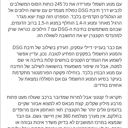
עם מנוע חשמלי ומורידה את כל 245 כוחות הסוס המשולבים
לכביש דרך תיבת DSG כפולת מצמדים עם שישה הילוכים אל
זוג הגלגלים הקדמיים בלבד. המפרט הזה קצת יוצא מגדר
הרגיל מאחר ומנוע ה-1.4 הוחלף במנוע ה-1.5 ברוב הדגמים,
שבהם משתמשים בתיבת ה-DSG עם 7 הילוכים. כנראה שרק
למהנדסי הקונצרן יש את התשובה לשאלה הזו.
אם כבר בענייני דיילי עסקינן, העידון בשילוב של תיבת DSG
והמנוע החשמלי בפקקים הפתיע לטובה. נכון, עדיין אפשר
לשמוע את הגמדים הקטנים בוחשים קלות בתיבה אי שם
למטה, אבל זה שיפור משמעותי בהשוואה לשילוב של התיבה
עם מנוע הבנזין בלבד. בזחילה פקוקה הפורמנטור מתקדמת
בעיקר בסיוע המנוע החשמלי גם אם הסוללה נמצאת על
אחוזים בודדים.
תקראו לי קטנוני אבל למרות שמדובר ברכב שעולה מעט פחות
מרבע מיליון שקלים, קצת מבאס לא למצוא אבזור שקיים
בדגמים זולים יותר של הקונצרן: תאי האחסון אינם מרופדים
בחלקם, אין מערך מצלמות 360 ואין חיישני גשם. גם הבד
שנמצא במרכז המושבים לא בדיוק משדר איכות גבוהה או