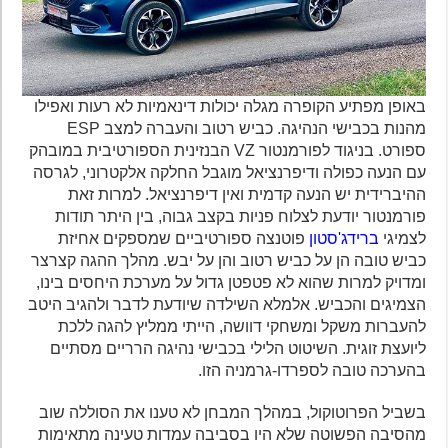
באופן מפתיע הקופרה מגלה יכולות דינאמיות לא רעות ואפילו
מהנות בכבישי הנהיגה. כביש רטוב והעברה למצב ESP
ספורט. בניגוד לפורמנטור VZ הבנזינית הספורטיבית במובהק
עם הנעה כפולה ודיפרנציאל מוגבל החלקה אלקטרוני, לגרסה
ההיברידית יש הנעה קדמית ואין דיפרנציאל. למרות זאת
פורמנטור יודעת לצלוח פניות בקצב גבוה, בין היתר תודות
לצמיגי
ברידג'סטון
פוטנצה ספורטיביים שמספקים אחיזת
כביש טובה הן על כביש רטוב והן על יבש. מהלך ההגה קצרצר
ומדויק למרות שהוא לא פטפטן גדול על מערכת היחסים בינו,
הצמיגים והכביש. אלמלא השילדה שיודעת לדבר ולהגיב היטב
להעברות משקל ומשחקי דוושה, הייתי ממליץ להגה ללכת
ליועצת זוגית. השיטוט הלילי בכבישי נהיגה הרריים מסתיים
בהערכה טובה לספרדו-גרמניה הזו.
בשביל הפרוטוקול, במהלך המבחן לא טענו את הסוללה שוב
מהסיבה הפשוטה שלא היו בסביבה עמדות טעינה מתאימות