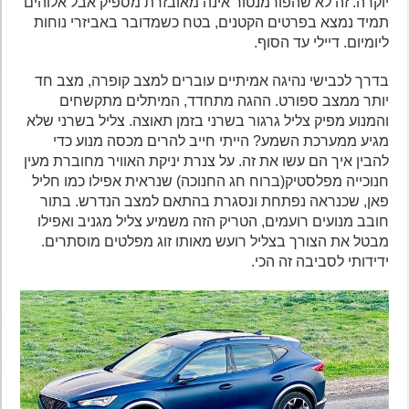
יוקרה. זה לא שהפורמנטור אינה מאובזרת מספיק אבל אלוהים
תמיד נמצא בפרטים הקטנים, בטח כשמדובר באביזרי נוחות
ליומיום. דיילי עד הסוף.
בדרך לכבישי נהיגה אמיתיים עוברים למצב קופרה, מצב חד
יותר ממצב ספורט. ההגה מתחדד, המיתלים מתקשחים
והמנוע מפיק צליל גרגור בשרני בזמן תאוצה. צליל בשרני שלא
מגיע ממערכת השמע? הייתי חייב להרים מכסה מנוע כדי
להבין איך הם עשו את זה. על צנרת יניקת האוויר מחוברת מעין
חנוכייה מפלסטיק(ברוח חג החנוכה) שנראית אפילו כמו חליל
פאן, שכנראה נפתחת ונסגרת בהתאם למצב הנדרש. בתור
חובב מנועים רועמים, הטריק הזה משמיע צליל מגניב ואפילו
מבטל את הצורך בצליל רועש מאותו זוג מפלטים מוסתרים.
ידידותי לסביבה זה הכי.