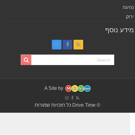
יגה
וק
דע נוסף
A Site by
© Drive Time כל הזכויות שמורות