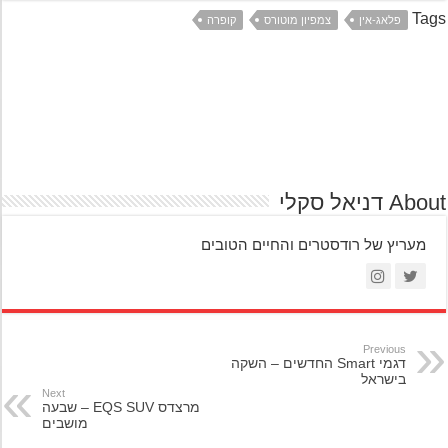
Ta
פלאג-אין
צמפיון מוטורס
קופרה
A דניאל סקלי
מעריץ של רודסטרים והחיים הטובים
Previous
דגמי Smart החדשים – השקה
בישראל
Next
מרצדס EQS SUV – שבעה
מושבים