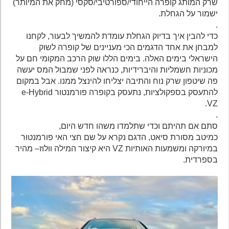
שרק המותג קופרה הייחודי/ספורטיבי/סקסי (מחק את המיותר)
ישמור על הגחלת.
.
כדי להבין איך בדיוק הגחלת עומדת להמשיך לבעור, לקחנו
למבחן את אחד הדגמים הכי מעניינים של קופרה לשוק
הישראלי בימים האלה. בימים הללו שוק הרכב המקומי חם על
מכוניות חשמליות והיברידיות, כנראה לפני שמבול המס יעשה
פה שיטפון שרק נוח והתיבה יצליחו להינצל ממנו. אבל במקום
להתעסק בספקולציות, נתעסק בקופרה פורמנטור e-Hybrid
VZ.
.
סתם אם תהיתם וכדי שתלמדו משהו חדש היום,
כמיטב מסורת סיאט, הדגם נקרא על שם חצי האי פורמנטור
במיורקה ומשמעות האותיות VZ היא קיצור המילה וולוז– מהיר
בספרדית.