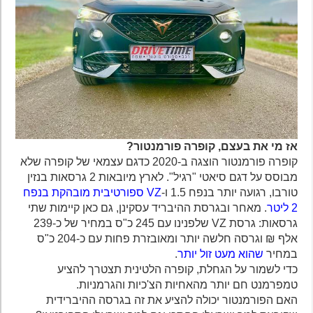
אז מי את בעצם, קופרה פורמנטור?
קופרה פורמנטור הוצגה ב-2020 כדגם עצמאי של קופרה שלא
מבוסס על דגם סיאטי "רגיל". לארץ מיובאות 2 גרסאות בנזין
טורבו, רגועה יותר בנפח 1.5 ו-
VZ ספורטיבית מובהקת בנפח
2 ליטר
. מאחר ובגרסת ההיבריד עסקינן, גם כאן קיימות שתי
גרסאות: גרסת VZ שלפנינו עם 245 כ"ס במחיר של כ-239
אלף ₪ וגרסה חלשה יותר ומאובזרת פחות עם כ-204 כ"ס
במחיר
שהוא מעט זול יותר
.
כדי לשמור על הגחלת, קופרה הלטינית תצטרך להציע
טמפרמנט חם יותר מהאחיות הצ'כיות והגרמניות.
האם הפורמנטור יכולה להציע את זה בגרסה ההיברידית