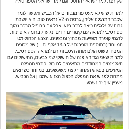
שקורצת למר ישראלי החסכן וגם למר ישראלי הספורטאי?
למרות שיש לא מעט פורמנטורים על הכביש ואפשר לומר
שכבר התרגלנו אליהן, גרסת ה-VZ נראית טוב. היא יושבת
גבוה על גלגליה כיאה לרכב פנאי אבל עם פרופיל מרכב נמוך
ספורטיבי למראה עם קימורים חדים. נגיעות ברונזה אופייניות
לדגמי קופרה מופיעות מבחוץ ומבפנים. הצבע הכחול-מט
המיוחד (בתוספת מופרזת של כ-13 אלף ₪…) של מכונית
המבחן פשוט הולם אותה היטב ותורם למראה הספורטיבי.
למרות שאני נגד האופנה של חישוקי שני צבעים, החישוקים עם
האלמנטים המחודדים מתאימים לה בול. פתחי המפלט
המזויפים בפגוש האחורי קצת משעשעים, במיוחד כשרואים
מתחת לפגוש את המפלט הכפול הצנוע שמכוון אל הכביש.
מעניין איך זה נשמע.