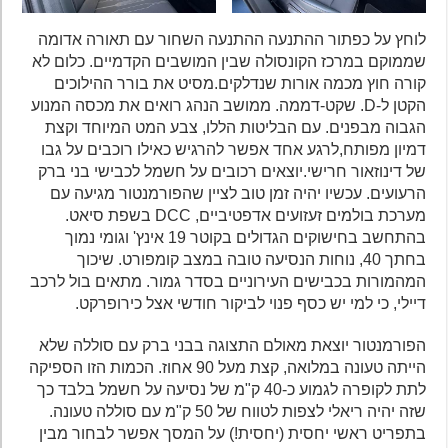
לוחץ על כפתור ההתנעה ההתנעה השחור עם תאורה אדומה
שממוקם במרכז הקונסולה שבין המושבים הקדמיים. כלום לא
קורה חוץ מכמה אורות שנדלקים.מסיט את בורר ההילוכים
הקטן ל-D. שקט-דממה. ממושב הנהג רואים את מכסה המנוע
הגבוה מבפנים. עם הבליטות הללו, צבע המט המיוחד וקצת
דמיון מפותח,לרגע אחד אפשר להרגיש כאילו רוכבים על גבו
של דינוזאור חרישי.יוצאים רכובים על חשמל לכבישי בני ברק
הרעועים. עכשיו יהיה זמן טוב לציין שהפורמנטור מגיעה עם
מערכת בולמים זעזועים אדפטיביים, DCC בשפת סיאט.
בהתחשב בחישוקים הגדולים בקוטר 19 אינץ' וגומי נמוך
בחתך 40, נוחות הנסיעה טובה במצב קומפורט. שיכוך
המהמורות בכבישים העירוניים בסדר גמור. מתאים בול לרכב
דיילי, כי למי יש כסף פנוי לביקור חודשי אצל כירופרקט.
הפורמנטור יוצאת מאולם התצוגה בבני ברק עם סוללה שלא
הייתה טעונה במלואה, קצת מעל 90 אחוז. הכמות הזו הספיקה
לתת לקופרה לגמוע כ-40 ק"מ של נסיעה על חשמל בלבד כך
שזה יהיה ריאלי לצפות לטווח של 50 ק"מ עם סוללה טעונה.
בתפריט ראשי יחסית (יחסית!) על המסך אפשר לבחור מבין