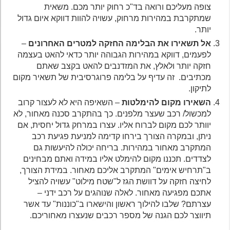
צופה מעליכם ורואה בד"כ רחוק יותר מכם. משאית
שמתקרבת במהירות מרחוק, עשויה להוות דווקא איום גדול
יותר.
אל תשאירו את הבלימה החזקה למטרים האחרונים
–
לפעמים, דווקא במהירות הגבוהה יותר כדאי להאט בעצמה
חזקה יותר ולאלץ, את המזדנבים להאט בקצב שאתם
מכתיבים. זה עדיף על בלימה פרוגרסיבית של תשאיר מקום
לתיקון.
השאירו מקום להימלטות
– השאיפה היא לא לעצור קרוב
למכשול/ רכב שעצר מלפנים. כך בהתקרב סכנה מאחור, לא
יוותר לכם מקום לברוח אליו. עצרו במרחק גדול יחסית, אם
ניתן, ובמקרה הצורך בירחו קדימה למניעת פגיעת רכב
המתקרב מאחור במהירות. בריחה יכולה להיעשות גם
לצדדים. תכננו מקום להימלט אליו במידה ואתם מבחינים
ב"תרחיש אימים" המתקרב אליכם מאחור. במידת הצורך,
לחיצה חזקה על דוושת הגז ל"שטח מילוט" עשויה להציל
אתכם מפגיעה מאחור. לאלה שנוהגים על רכב ידני –
עצרתם? שלבו להילוך ראשון והישארו ב"כוננות" עד אשר
תיווצר לכם הגנה של מספר רכבים שנעצרו מאחוריכם.