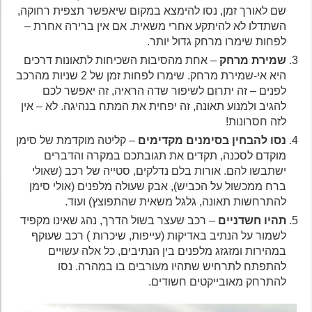
שם לאורך זמן, נסו להימצא במקום שיאפשר תצפית רחוקה,
השתדלו לא להיתקע אחרי משאית. אם אין ברירה אחרת –
לפחות שימרו מרחק גדול יותר.
שמירת מרחק
– אחת מהסיבות השכיחות לתאונות דרכים
היא אי-שמירת מרחק. שימרו לפחות זמן של 2 שניות מהרכב
לפנים – זה יתרום לשיפור שדה הראיה, זה יאפשר לכם
להגיב ולמנוע תאונה, זה יפחית את המתח בנהיגה. לא – אין
לזה חסרונות!
נסו להבחין בסימנים מקדימים
– קליטה מוקדמת של סימן
מוקדם לסכנה, תקדים את תגובתכם במקרה והדברים
ישתבשו להם. אורות בלם נדלקים, סטייה של רכב (שאולי
ברח ממכשול על הכביש), אבק שעולה מלפנים (אולי סימן
להתרחשות תאונה, גלגל משאית שהתפוצץ) ועוד.
תהיו חשדניים
– רכב שעצר בשול הדרך, נהג שאינו מקפיד
לשמור על הנתיב באדיקות (עייפות, שיכרות ) רכב שעוקף
במהירות ומזגזג מלפנים בין הנתיבים, כל אלה עשויים
להתפתח לתרחיש שתהיו מעורבים בו במהרה. נסו
להתרחק מאובייקטים חשודים.