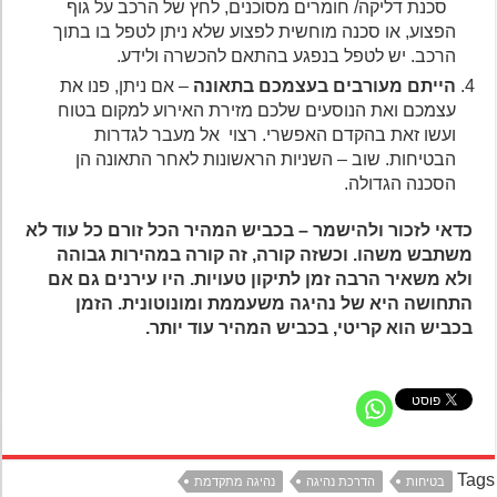
סכנת דליקה/ חומרים מסוכנים, לחץ של הרכב על גוף
הפצוע, או סכנה מוחשית לפצוע שלא ניתן לטפל בו בתוך
הרכב. יש לטפל בנפגע בהתאם להכשרה ולידע.
הייתם מעורבים בעצמכם בתאונה
– אם ניתן, פנו את
עצמכם ואת הנוסעים שלכם מזירת האירוע למקום בטוח
ועשו זאת בהקדם האפשרי. רצוי אל מעבר לגדרות
הבטיחות. שוב – השניות הראשונות לאחר התאונה הן
הסכנה הגדולה.
כדאי לזכור ולהישמר – בכביש המהיר הכל זורם כל עוד לא
משתבש משהו. וכשזה קורה, זה קורה במהירות גבוהה
ולא משאיר הרבה זמן לתיקון טעויות. היו עירנים גם אם
התחושה היא של נהיגה משעממת ומונוטונית. הזמן
בכביש הוא קריטי, בכביש המהיר עוד יותר.
Ta
בטיחות
הדרכת נהיגה
נהיגה מתקדמת