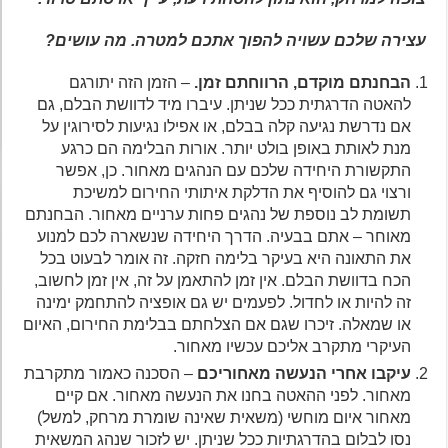
עצירה שלכם עשויה להפוך אתכם למטרה. מה עושים?
הבחנתם מוקדם, הרווחתם זמן.
– הזמן הזה יתורגם
להאטה הדרגתית ככל שניתן. עיברו מיד לדוושת הבלם, גם
אם נדרשת נגיעה קלה בבלם, או אפילו נגיעות לסירוגין על
מנת לאותת באופן בולט יותר. אורות הבלימה הם כרגע
התקשורת היחידה שלכם עם הנהגים מאחור. כן, אפשר
ורצוי גם להוסיף את הדלקת איתותי החירום למשיכת
תשומת לב נוספת של נהגים פחות ערניים מאחור. הבחנתם
מאוחר – אתם בבעיה. הדרך היחידה שנשארה לכם למנוע
את התאונה היא בעיקר בלימה חזקה. זה אומר לבעוט בכל
הכח בדוושת הבלם. אין זמן להתאמן על זה, אין זמן לחשוב,
זה להיות או לחדול. לפעמים יש גם אופציה להתחמק ימינה
או שמאלה. זיכרו שגם אם הצלחתם בבלימת החירום, האיום
העיקרי מתקרב אליכם עכשיו מאחור.
עיקבו אחרי הנעשה מאחוריכם
– הסכנה כאמור מתקרבת
מאחור. לפני ההאטה בחנו את הנעשה מאחור. אם קיים
מאחור איום מוחשי (משאית שאינה שומרת מרחק, למשל)
נסו לבלום בהדרגתיות ככל שניתן. יש לזכור שנהג המשאית