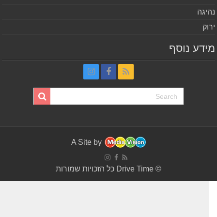
יגה
וק
דע נוסף
A Site by
© Drive Time כל הזכויות שמורות