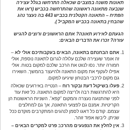
תאונות משנה במצבים שכאלה התרחשו בגלל עצירה
שנבעה מתאונה ראשונה שהתרחשה בכביש (ראו את
הפתיח – התאונה הקטלנית בכביש 443 בה נעצר נהג
שהבחין בתאונה בכביש המקביל ).
הגעתם לאירוע תאונה? אתם הראשונים ורוצים להגיש
עזרה? זכרו את הדברים הבאים:
אתם הבחנתם בתאונה, הבאים בעקבותיכם אולי לא
–
זה אומר שעצירה שלכם עלולה לגרום לתאונה נוספת, אולי
חמורה יותר. נסו לנווט את הרכב שלכם למקום בטוח. אולי
אפילו לעקוף את מקום התאונה ולהיעצר בהמשך. השאירו
גם מקום לרכבי הבטחון שיגיעו למקום.
פעלו בשיקול דעת ובקור רוח
– הנטייה באירועים שכאלה
היא להתרגשות רבה ולריצה למקום התאונה. כל זאת עוד
לפני שהתנועה נעצרה והמקום "קפא". השניות הראשונות הן
הקריטיות. אמנם גם לפצועי התאונה, אך גם למחלצים
עצמם. קודם כל דאגו לסמן לנהגים המתקרבים מוקדם ככל
שניתן. ליבשו אפוד זוהר.
אין לחלץ את הנפגעים מהרכ
ב
פרט למקרים הבאים –