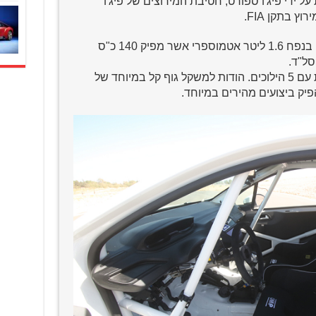
ית על ידי פיג'ו ספורט, חטיבת המירוצים של פיג'ו
 בתקן FIA.
בחזיתה של מכונית זו מצוי מנוע בנזין בנפח 1.6 ליטר אטמוספרי אשר מפיק 140 כ"ס
מנוע זה משודך לתיבת הילוכים ידנית עם 5 הילוכים. הודות למשקל גוף קל במיוחד של