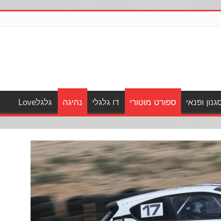
גנון ופנאי
ספורט מוטורי
דו גלגלי
נהיגה
גלגלLove