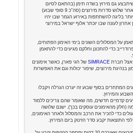
שיתבצע גם מירוץ בשדה תימן (בהתאם לסיום
ההכנות והעבודה של המסלול וכו'). לאחר שלוש סדרות מירוצים (סה"כ 9 סופי שבוע)
יותר בליגה להשתתפות באירוע הגמר שבו יהיו
 אחרון לעונה שבו יוכתר אלוף ישראל במירוצי
אמן על המסלולים השונים בימי האימון הפתוחים,
דרייב כדי להתכונן וחלקם מגיעים כדי להתאמן
.
ו אצל חברת
SIMRACE
של חגי פארן, כאשר אימונים
ן בנהיגת מירוצים, שיפור יכולות וגם את האפשרות
ים המתחרים בסוף שבוע זה יערכו הגרלה ויקבלו
השבוע והמירוץ.
מיגים קדמיים חדשים, מה שאומר שהם צריכים ללמוד
ה (חלק מהאימונים עוסקים בכך). ישנם שלושה
ולים כדי להכיר את הרכב והמסלול ולאחר האימונים,
פי התוצאות יקבע סדר הזינוק ביום המירוץ.
ביום השני יהיה חימום בוקר ואז שני מירוצים שאורכם 20 דקות ומספר ההקפות יקבע על