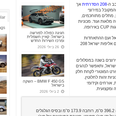
ב ה-
208 הסדרתית
אך
המקובל במירוצי
י, מתלים מתוחכמים,
lar
מלאות ועוד. מכוניות
ופה.
ags
חגיגה כפולה לפורשה
בישראל: קאיין חשמלית
אל ועם ההתאחדות
ומרכז השירות החדש
הישראלית למכוניות וקארטינג מושקת גם אליפות ישראל 208
26 ביולי 2026
ירוצים בשנה במסלולים
ישראל, ותאפשר לנהגים
ורט המוטורי לקחת חלק
יות זהות לחלוטין.
BMW F 450 GS – השקה
, אורחים וקידומי
בישראל
 ומקצועית.
2 ביולי 2026
מבוססת על שלדת פיג'ו 208 (אורכה 396.2 ס"מ, רוחבה 173.9 ס"מ ובסיס הגלגלים