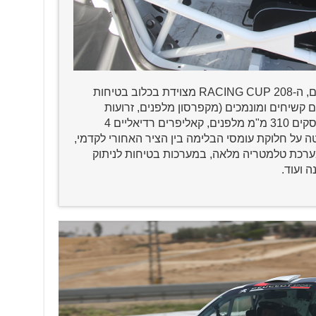
בהתאם לשימוש על מסלולי המירוצים, ה-208 RACING CUP מצוידת בכלוב בטיחות
 קשיחים ומונמכים (מקפרסון מלפנים, זרועות
נגררות מאחור), בלמים מחוזקים (דיסקים 310 מ"מ מלפנים, קאליפרים רדיאליים 4
טה על חלוקת עומסי הבלימה בין הציר האחורי לקדמי,
מערכת טלמטריה מלאה, במערכות בטיחות לניתוק
 ועוד.