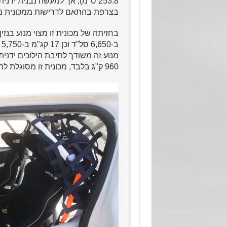
253.8 ס"מ), אך למעשה נבנית ידנ
בצרפת בהתאם לדרישות ממכונית מירוץ
ב-6,650 סל"ד וכן 17 קג"מ ב-5,750 סל"ד.
960 ק"ג בלבד, מכונית זו מסוגלת להפיק ביצועים מהירים במיוחד.