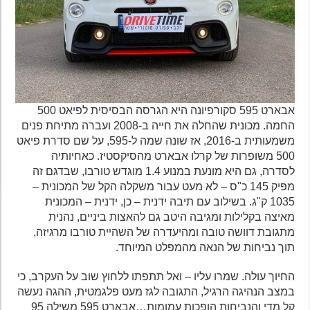
אבארט 595 סקורפיונה היא הגרסה הבסיסית לפיאט 500
החמה. מכונית שהחלה את חייה ב-2008 ועברה מתיחת פנים
משמעותית ב-2016, אז שונה שמה ל-595, על שם סדרת פיאט
500 משופרות של קרלו אבארט מהסיקסטיז. כאחיותיה
לסדרה, גם היא מונעת במנוע 1.4 מוגדש טורבו, שבדגם זה
מפיק 145 כ"ס – לא מעט עבור משקלה הקל של המכונית –
1035 ק"ג. בשילוב עם תיבה ידנית – כן, ידנית – המכונית
מאיצה בקלילות ומגיבה היטב גם להאצות ביניים, נהנית
מתגובת דוושה טובה ומהיעדרה של השהיית טורבו מרגיזה,
תוך נביחות של הנאה מהמפלט המיוחד.
החיוך עולה. שמרו עליו – ואל תתפתו ללחוץ שוב על העקרב, כי
במצב הנהיגה הרגיל, התגובה לגז מעט פלגמטית, ההגה נעשה
קל מדי והנביחות הופכות עמומות…אבארט 595 משילה 95