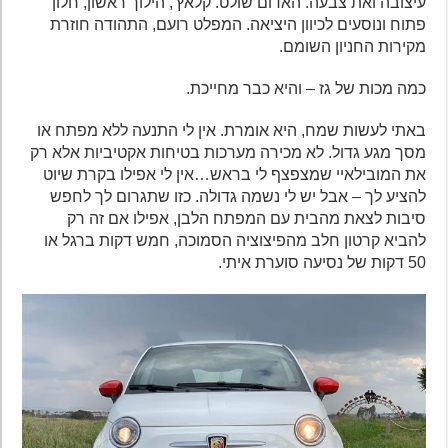
עיצובה ואת צבעה. האדום שולט. קלאץ', הילוך ראשון, חלון
פתוח ונוסעים לכיוון היציאה. המפלט רועם, התהודה חוזרת
מקירות החניון השומם.
כמה מכות של גז – והיא כבר מחייכת.
באתי לעשות שמח, היא אומרת. אין לי התנעה ללא מפתח או
מסך מגע גדול. לא מכירה מערכות בטיחות אקטיביות אלא רק
את המובילאיי שמצפצף לי בראש…אין לי אפילו בקרת שיוט
להציע לך – אבל יש לי נשמה גדולה. כזו שתגרום לך לחפש
סיבות לצאת מהבית עם המפתח הלבן, אפילו אם זה רק
להביא קרטון חלב מהפיצוציה הסמוכה, חמש דקות ברגל או
50 דקות של נסיעה סוערת איתי.