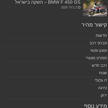
BMW F 450 GS – השקה בישראל
2 ביולי 2026
שור מהיר
שות
חני רכב
נון ופנאי
ורט מוטורי
ב חדש
ח
 גלגלי
יגה
וק
דע נוסף