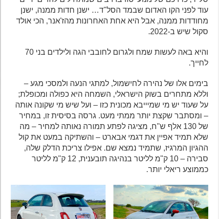
עוד לפני הקו האדום שבמד הסל"ד… ישנן חדות ממנה, ישנן
מחודדות ממנה, אבל היא אחת האחרונות מהז'אנר, הכי אולד
סקול שיש ב-2022.
והיא באה לעשות שמח ולגרום לחובבי הגה ולילדים בני 70
לחייך.
בימים אלו של נהירה לחישמול, למתגי הנעה ולמסכי מגע –
וללא מתחרים בשוק הישראלי, השמחה היא כפולה ומכופלת;
על שעוד יש מי שמיייבא מכונית כזו – ועל שיש מי שקונה אותה
– ומסתבר שקצת יותר ממתי מעט. גרסה בסיסית זו, במחיר
של 130 אלף ש"ח, מציגה לפתע תמורה נאותה למחיר – מה
שלא תמיד אפיין את דגמי אבארט – והשתיקה במעט את קול
ההגיון המרגיז, שתמיד נמצא שם. אפילו צריכת הדלק שלה,
סבירה – 10 ק"מ לליטר בנהיגה תובענית, 12 ק"מ לליטר
כממוצע ריאלי יותר.