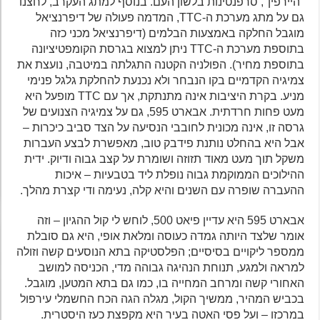
"היירפין", סרפנטינות בלשון העם. בנוסף למתג העקרב, לחצנו
גם על מתג מערכת ה-TTC, המדמה פעולה של דיפרנציאל
מוגבל החלקה באמצעות הבלמים (דיפרנציאל מכני כזה
בתוספת מערכת ה-TTC ניתן למצוא בגרסת הקומפטיציונה
בתוספת מחיר). הפולניה הקטנה התגלתה במיטבה, נועצת את
צמיגיה הקדמיים בקו הנבחר ולא נכנעת להחלקת גלגל פנימי
מניע. בקרת היציבות אינה מתנתקת, אך עם TTC מופעל היא
מעט פחות חרדתית. אבארט 595, גם על צמיגיה הצנועים של
גרסה זו, אינה מכונית לחובבי הנסיעה על הצד סביב כיכרות –
אבל היא בהחלט נותנת פידבק טוב, מאפשרת לבצע העברות
משקל תוך מעט מאוד תזוזה ושומרת על קצב גבוה ודיוק. ידית
ההילוכים הממוקמת גבוה נופלת ליד בטבעיות – איכות
ההעברה שופרה עם השנים והיא קלה, נעימה ודי קצרת מהלך.
אבארט 595 היא עדיין פיאט 500, לוחש לי קול ההגיון – וזה
אומר שלצד היותה גמדה כעוסה ומלאת אופי, היא גם סובלת
ממספר ליקויים בסיסיים; הפלסטיקה בתא הנוסעים קשה וזולה
למראה ולמגע, תנוחת הנהיגה גבוהה מדי, הכניסה למושב
האחורי קשה ומרחב המחייה בו, כמו גם בתא המטען, מוגבל.
בכביש המהיר, ממשיך הקול, מגלה הגה הכח החשמלי עירפול
במרכזו – ועל פסי האטה בעיר היא מקפצת כעז היסטרית.