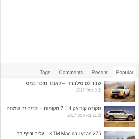
Tags
Comments
Recent
Popular
שברולט סילברדו – קאובוי מוכר במס
3 ביולי 2017
סקודה קודיאק 1.4 7 מקומות – ילדים זה שמחה
21 באוגוסט 2017
KTM Macina Lycan 275 – עליה וכייף בה