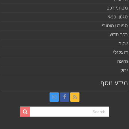
חני רכב
נון ופנאי
ורט מוטורי
ב חדש
ח
 גלגלי
יגה
וק
דע נוסף