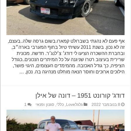
אף פעם לא נהגתי בשברולט קמארו.בשום גרסה שלה..בעצם,
זה לא נכון. בשנת 2011 עשיתי טיול בחוף המערבי בארה״ב,
ובחברת ההשכרה הציעו לי דודג׳ צ׳לנג׳ר. חדשה. מכונית
שרירית בעיצוב רטרו שניגנה על כל המיתרים הנכונים..כגודל
הציפיה, כך גודל האכזבה. מהמימדים העצומים, היגוי פושר,
הילוכים ארוכים וחוסר הנאה מוחלט מנהיגה בה. נכון, …
דודג' קורונט 1951 – דונה של אילן
8 בנובמבר 2022
גלגלLove
,
כללי
,
סגנון ופנאי
1