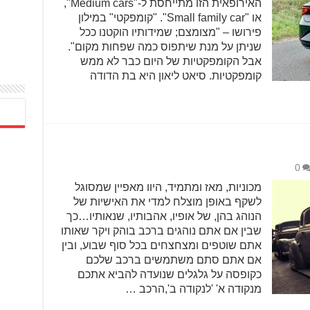
האירופאית הזו מתייחסת ל-"Medium cars",
או "Small family car". "קומפקטי" במילון
פירושו – "מצומצם; שמידותיו הוקטנו ככל
שניתן על מנת שיתפוס כמה שפחות מקום".
אבל הקומפקטיות של היום כבר לא ממש
קומפקטיות. סיאט ליאון היא בת הדודה
0
מכוניות, מאז ומתמיד, היוו מאפיין שמסוגל
לשקף באופן מוצלח למדי את האישיות של
הנוהג בהן, של אופיו, אהבותיו, שנאותיו…כך
שבין אם אתם נוהגים ברכב בוהק ויקר שאותו
אתם שוטפים ומצחצחים בכל סוף שבוע, ובין
אם אתם סתם משתמשים ברכב שלכם
כקופסה על גלגלים שנועדה להביא אתכם
מנקודה א' 'לנקודה ב',הרכב …