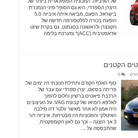
של האיביזה. המכונית הפופולארית ביותר של
היצרן הספרדי, היא גם הסופר-מיני הנמכרת
בישראל. הפעם, מביאה איתה איביזה 5.0
הופעת בכורה לפלטפורמה חדשה של
הקונצרן ולראשונה בסגמנט, גם בקרת שיוט
אדאפטיבית (ACCׂ)* ומערכת בלימה
חדש
0
סוף האלף הקודם ותחילת הנוכחי היו ימים של
פריחה בסיאט, יצרן ספרדי עם עבר של
הרכבת פיאטים ברשיון וחלום להפוך
לאלפא-רומיאו של קבוצת VAG. על העיצובים
היה אמון לא אחר מאשר וולטר דה סילבה
האיטלקי והמכוניות היו מבטיחות. איביזה דור
3 אך הוצגה – וכך גם לאון הקומפקטית,
שהתבססה על …