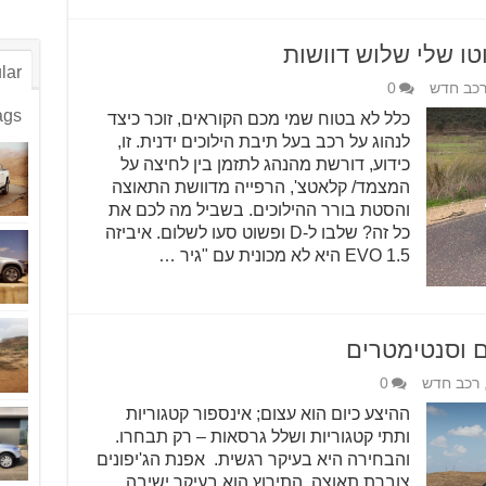
lar
כב חדש
0
ags
כלל לא בטוח שמי מכם הקוראים, זוכר כיצד
לנהוג על רכב בעל תיבת הילוכים ידנית. זו,
כידוע, דורשת מהנהג לתזמן בין לחיצה על
המצמד/ קלאטצ', הרפייה מדוושת התאוצה
והסטת בורר ההילוכים. בשביל מה לכם את
כל זה? שלבו ל-D ופשוט סעו לשלום. איביזה
1.5 EVO היא לא מכונית עם "גיר …
ם וסנטימטרים
רכב חדש
0
ההיצע כיום הוא עצום; אינספור קטגוריות
ותתי קטגוריות ושלל גרסאות – רק תבחרו.
והבחירה היא בעיקר רגשית. אפנת הג'יפונים
צוברת תאוצה. התירוץ הוא בעיקר ישיבה