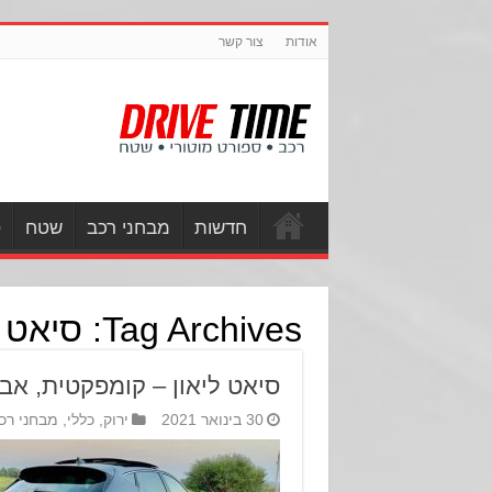
אודות
צור קשר
חדשות
מבחני רכב
שטח
ס
Tag Archives:
סיאט
סיאט ליאון – קומפקטית, אב
30 בינואר 2021
ירוק
,
כללי
,
מבחני רכ