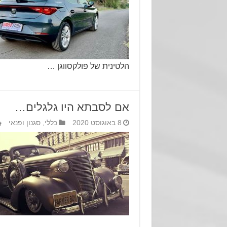
הלטינית של פולקסווגן …
אם לסבתא היו גלגלים…
8 באוגוסט 2020
כללי
,
סגנון ופנאי