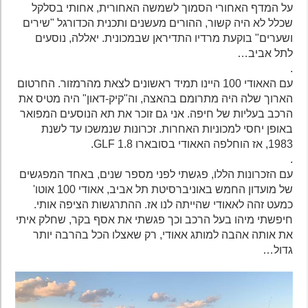
על המדף האחורי הסמוך לשמשה האחורית, אחותי בסלקל
שכלל לא היה קשור, ההורים מעשנים ותכנית הכדורגל "שירים
ושערים" בוקעת מרדיו התדיראן שבמכונית. יאללה, נוסעים
לתל אביב…
.
עם האאודי 100 היינו תמיד ראשונים לצאת מהרמזור. החרטום
הארוך שלה היה מתרומם בהאצה, וה"קיק-דאון" היה מטיס את
הרכב בעליות של חיפה. אני גם זוכר את תא הנוסעים המפואר
באופן יחסי למכוניות האחרות. זכרונות שנמשכו עד לשנת
1983, אז הוחלפה האאודי בסובארו 1.8 GLF.
.
עם הזכרונות הללו, פגשתי לפני מספר שנים, באחד המפגשים
של מועדון החמש באוניברסיטת תל אביב, אאודי 100 אוטו'
כמעט זהה לאאודי שהייתה לנו אז. ההתרגשות הציפה אותי.
חיפשתי מיהו בעל הרכב וכך פגשתי את אסף בקר, שחלק איתי
את אותה אהבה למותג אאודי, רק שאצלו הכל בהרבה יותר
גדול…