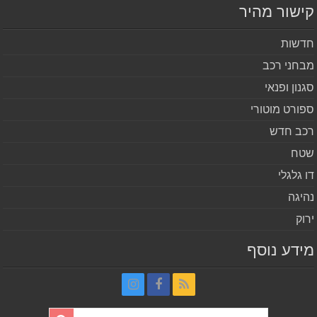
שור מהיר
שות
חני רכב
נון ופנאי
ורט מוטורי
ב חדש
ח
 גלגלי
יגה
וק
דע נוסף