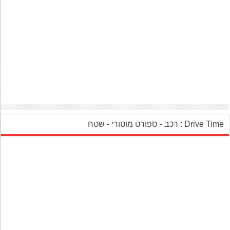
‎Drive Ti : רכב - ספורט מוטורי - שטח‎