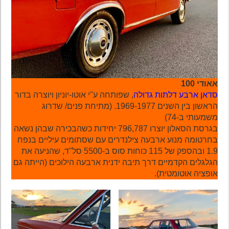
אאודי 100
סדאן ארבע דלתות גדולה
, שפותחה ע"י אוטו-יוניון ויוצרה בדור
הראשון בין השנים 1969-1977. (מתיחת פנים/ שדרוג
משמעותי ב-74)
בגרסת הסאלון יוצרו 796,787 יחידות כשהבכירה שבהן נשאה
בחרטומה מנוע ארבעה צילנדרים עם שסתומים עיליים בנפח
1.9 ובהספק של 115 כוחות סוס ב-5500 סל"ד, שהניעה את
הגלגלים הקדמיים דרך תיבה ידנית ארבעה הילוכים (הייתה גם
אופציה אוטומטית).