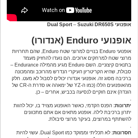
אופנועי Dual
Suzuki DR650S
–
Sport
אופנועי Enduro (אנדורו)
אופנועי Enduro בנויים למרוצי שטח Enduro, שהם תחרויות
מרוצי שטח למרחקים ארוכים. הם נועדו להחזיק מעמד
בתנאים קיצוניים. השם Enduro מגיע מהמילה Endurance –
סבולת, שהיא הקריטריון העיקרי הנדרש מהרוכב ומהמכונה
ברכיבה מסוג זה. אופנועי אנדורו יכולים לסבול לא מעט. חלק
מהאופנועים הללו (כמו ה-YZ של ימאהה או סדרת ה-CR של
הונדה) אינם חוקיים לנסיעה בכביש, אחרים – כן.
.
יתרונות:
הפנס הקדמי, כאשר האופנוע מצויד בו, יכול להוות
יתרון ברכיבת לילה. אופנוע מתאים אם אתם מתכוונים
להשתתף במרוצים, בעיקר מרוצי סיבולת.
.
חסרונות:
לא תכליתי וממוקד כמו Dual Sport. עשוי להיות