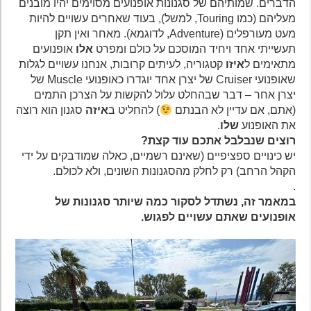
הדברים. שמותיהם של סגנונות אופנועים מסוימים יהיו מובנים
מעליהם (כמו Touring, למשל), בעוד שאחרים עשויים להיות
מעט מעורפלים (Adventure, לדוגמא). מאחר ואין תקן
תעשייתי אחד ויחיד המוסכם על כולם ומפרט
אלו
אופנועים
מתאימים ל
איזו
קטגוריה, לעיתים קרובות, אנחנו עשויים לגלות
שאופנועי Cruiser של יצרן אחד יוגדרו כאופנועי Muscle של
יצרן אחר – דבר שבהחלט עלול להקשות על הצרכן התמים
(אתם, אם עדיין לא הבנתם
) להחליט ב
איזה
סגנון הוא רוצה
את האופנוע
שלו
.
רוצים שנבלבל אתכם עוד קצת?
יש כינויים ספציפיים (שאינם רשמיים, כאלה שמודבקים על ידי
הקהל הרחב) רק לחלק מהסגנונות השונים, ולא לכולם.
.
במאמר זה, נשתדל לסקור כמה שיותר סגנונות של
אופנועים שאתם עשויים לפגוש.