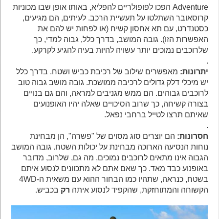
Adventure הפכו לפופולריים להפליא, באותו אופן שבו מכוניות
קרוסאובר השתלטו על תעשיית הרכב. לעיתים, הם מגיעים,
כסטנדרט, עם תא אחסון קשיח (או לפחות יש להם את
האפשרות הזו). גובה המושב, בדרך כלל, גבוה למדי, כך
שלרוכבים נמוכים יותר עשויה להיות בעיה להגיע לקרקע.
.
יתרונות:
מאפשרים שילוב של רכיבת כביש ושטח. בדרך כלל
יש מיכלי דלק גדולים לרכיבה ממושכת. גובה מושב גבוה טוב
לרוכבים גבוהים. הם ממש מגניבים למראה, והם גם בנויים
בצורה קשיחה, כך שרוב הסיכויים שאלה יהיו האופנועים
שאיתם תרצו לטייל ברחבי נפאל.
.
חסרונות:
הם יוצרים סוג מסוים של "פשרה", הן מבחינת
נוחות הנסיעה הארוכה מבחינת על יכולות השטח. גובה המושב
הגבוה אינו מתאים לרוכבים נמוכים, מה גם, שלרוב, מדובר
באופנוע כבד מאד. כך שאם אתם לא מתכוונים לנסוע איתם
בשטח, כנראה, שתהיו כמו הבחור ההוא עם משאית ה-4WD
הקשוחה והמתוחזקת, שהקפיד לנסוע איתה
רק
בכביש.