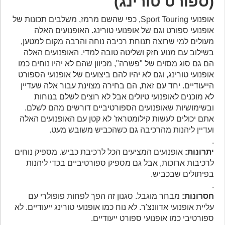
(ספורט טורינג)
אופנועי Sport Touring, כפי שהשם מרמז, משלבים תכונות של
אופנועי ספורט וגם של אופנועי טורינג. האופנועים האלה
מעולים למי שרוצה תנוחת רכיבה נוחה והרבה מקום למטען,
בשילוב עם מנוע חזק ושליטה טובה למדי. האופנועים האלה
הם גם סוג מסוים של "פשרה", מכיוון שהם לא יהיו נוחים כמו
אופנועי טורינג, וגם לא יהיו להם ביצועים של אופנועי הספורט
הייעודיים. יחד עם זאת, הם בחירה מצוינת עבור אלה שעדיין
לא מוכנים לאופנועי טיולים אבל לא רוצים לשלם בנוחות
ובשימושיות שאופנועים הספורטיביים דורשים מהם לשלם.
אתם יכולים לעשות קילומטראז' לא קטן עם האופנועים האלה
ועדיין ליהנות מהרכיבה גם כשהכביש משובש מעט.
.
יתרונות:
אופנועים המציעים הכל לרכיבת כביש. מספיק נוחים
לרכיבות ארוכות, אבל גם מספיק ספורטיביים בכדי ליהנות
בפיתולים שבכביש.
.
חסרונות:
מבחר מוגבל. סגנון זה הפך לפחות פופולרי עם
עליית אופנועי אדוונצ'ר. לא נוח כמו אופנועי טורינג ייעודיים. לא
ספורטיבי כמו אופנועי ספורט ייעודיים.