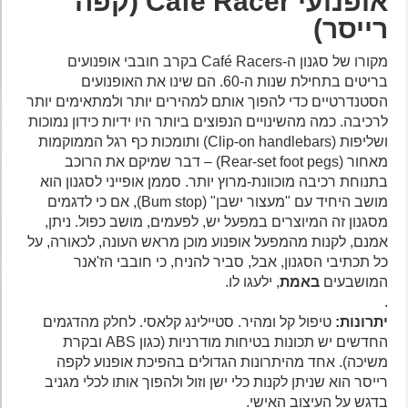
אופנועי Café Racer (קפה
רייסר)
מקורו של סגנון ה-Café Racers בקרב חובבי אופנועים
בריטים בתחילת שנות ה-60. הם שינו את האופנועים
הסטנדרטיים כדי להפוך אותם למהירים יותר ולמתאימים יותר
לרכיבה. כמה מהשינויים הנפוצים ביותר היו ידיות כידון נמוכות
ושליפות (Clip-on handlebars) ותומכות כף רגל הממוקמות
מאחור (Rear-set foot pegs) – דבר שמיקם את הרוכב
בתנוחת רכיבה מוכוונת-מרוץ יותר. סממן אופייני לסגנון הוא
מושב היחיד עם "מעצור ישבן" (Bum stop), אם כי לדגמים
מסגנון זה המיוצרים במפעל יש, לפעמים, מושב כפול. ניתן,
אמנם, לקנות מהמפעל אופנוע מוכן מראש העונה, לכאורה, על
כל תכתיבי הסגנון, אבל, סביר להניח, כי חובבי הז'אנר
המושבעים
באמת
, ילעגו לו.
.
יתרונות:
טיפול קל ומהיר. סטיילינג קלאסי. לחלק מהדגמים
החדשים יש תכונות בטיחות מודרניות (כגון ABS ובקרת
משיכה). אחד מהיתרונות הגדולים בהפיכת אופנוע לקפה
רייסר הוא שניתן לקנות כלי ישן וזול ולהפוך אותו לכלי מגניב
בדגש על העיצוב האישי.