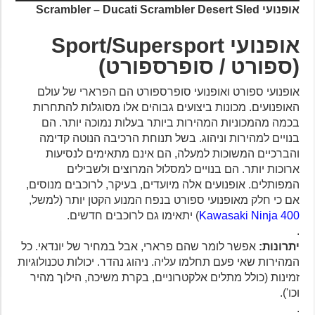
אופנועי Scrambler – Ducati Scrambler Desert Sled
אופנועי Sport/Supersport
(ספורט / סופרספורט)
אופנועי ספורט ואופנועי סופרספורט הם הפרארי של עולם
האופנועים. מכונות ביצועים גבוהים אלו מסוגלות להתחרות
בכמה מהמכוניות המהירות ביותר בעלות נמוכה יותר. הם
בנויים למהירות וניהוג. בשל תנוחת הרכיבה הנוטה קדימה
והברכיים המשוכות למעלה, הם אינם מתאימים לנסיעות
ארוכות יותר. הם בנויים למסלול המרוצים ולשבילים
המפותלים. אופנועים אלה מיועדים, בעיקר, לרוכבים מנוסים,
אם כי חלק מאופנועי ספורט בנפח המנוע הקטן יותר (למשל,
Kawasaki Ninja 400
) יתאימו גם לרוכבים חדשים.
.
יתרונות:
אפשר לומר שהם פרארי, אבל במחיר של יונדאי. כל
המהירות שאי פעם תחלמו עליה. ניהוג נהדר. יכולות טכנולוגיות
זמינות (כולל מתלים אלקטרוניים, בקרת משיכה, הילוך מהיר
וכו').
.