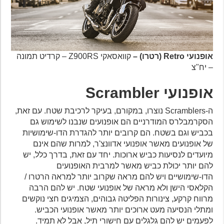
אופנועי Retro (רטרו) –
קוואסאקי Z900RS – קרדיט תמונה
– יח"צ
אופנועי Scrambler
ה-Scramblers נוצרו, במקורם, בעיקר לרכיבת שטח. עם זאת,
הסקרמבלרס המודרניים הם אופנועים שנבנו לשימוש גם
בכביש וגם בשטח. הם קרובים יותר להגדרת הדו-שימושיות
של אופנועים מאשר אופנועי אדוונצ'ר, למרות שהם אינם
מיועדים לנסיעות כביש ארוכות. יחד עם זאת, בדרך כלל, יש
להם יותר יכולת כביש מאשר למרבית האופנועים
הדו-שימושיים ויש להם מראה שקרוב יותר למראה הרטרו /
הקלאסי הישן ולא מראה של אופנועי שטח. יש להם הרבה
מרווח קרקע, צינורות הפליטה גבוהים, הצמיגים חצי נוקשים
ומתלי הנסיעה מעט ארוכים יותר מאשר אופנועי הכביש.
לפעמים יש להם גלגלים עם חישורי תיל, אבל לא תמיד.