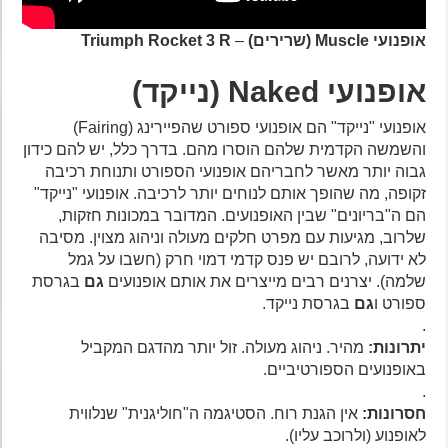
אופנועי Muscle (שרירים)
–
Triumph Rocket 3 R
אופנועי Naked (נייקד)
אופנועי "נייקד" הם אופנועי ספורט שהפיירינג (Fairing)
והשמשה הקדמית שלהם הוסרו מהם. בדרך כלל, יש להם כידון
גבוה יותר מאשר לחבריהם אופנועי הספורט ותנוחת רכיבה
זקופה, מה שהופך אותם לנוחים יותר לרכיבה. אופנועי "נייקד"
הם ה"בריונים" שבין האופנועים. המדובר במכונות חזקות,
שלרוב, מגיעות עם מפרט חלקים מעולה וניהוג מצוין. מסיבה
לא ידועה, לרובם יש פנס קדמי דמוי חרק (חשבו על גמל
שלמה). יצרנים רבים מייצרים את אותם אופנועים
גם
בגרסת
ספורט ו
גם
בגרסת נייקד.
.
יתרונות:
מהיר. ניהוג מעולה. זול יותר מהדגם המקביל
באופנועים הספורטיביים.
.
חסרונות:
אין הגנת רוח. הסטיגמה ה"חוליגנית" שנלווית
לאופנוע (ולרוכב עליו).