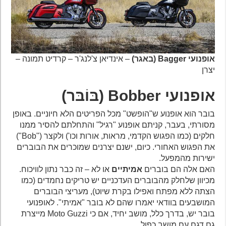
אופנועי Bagger (באגר)
– אינדיאן צ'לנג'ר – קרדיט תמונה –
יצרן
אופנועי Bobber (בּוֹבּר)
בובר הוא אופנוע ש"הופשט" מכל הפריטים הלא חיוניים. באופן
מסורתי, בעבר, קניתם אופנוע "רגיל" והתחלתם להסיר ממנו
חלקים (כמו הפגוש הקדמי, מראות, אורות וכו') ולקצר ("Bob")
את הפגוש האחורי. כיום, ישנם יצרנים שמוכרים את הבוברים
ישירות מהמפעל.
האם אלה הם בוברים
אמיתיים
או לא – זה כבר נתון לוויכוח.
מכיוון שלחלק מהבוברים העדכניים יש טריקים נחמדים (כמו
הצתה ללא מפתח ואפילו בקרת שיוט), מעריצי הבוברים
המושבעים בוודאי יאמרו שהם לא בובר "אמיתי". לאופנועי
בובר יש, בדרך כלל, מושב יחיד, אם כי Moto Guzzi מייצרת
גם דגם עם מושב כפול.