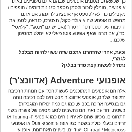
כך שכשאתם מסננים אופנועים שבהם אתם מעוניינים באתר
אופנועים, מומלץ לזכור ולסמן מספר סגנונות דומים / חופפים /
מקבילים כדי לא לפספס אף אופציה. לדוגמה, אם אתם
מחפשים אופנוע שהוא אולד-סקול, תצטרכו, כנראה, לסמן את
התיבות של "סטנדרט" ו"רטרו" (ואם יש גם "וינטג'", "קלאסי"
וכד'), אם תרצו ש
אף
אופנוע פוטנציאלי לא יימלט מהסינון
שלכם…
וכעת, אחרי שהזהרנו אתכם שזה עשוי להיות מבלבל
לגמרי,
נתחיל לעשות קצת סדר בבלגן?
אופנועי Adventure (אדוונצ'ר)
אלה הם אופנועים המתוכננים לעשות הכל. עם תנוחת הרכיבה
הזקופה שלהם, אופנועי אדוונצ'ר מבטיחים לכם רכיבה נוחה
גם בנסיעה ארוכה בכביש, כמו גם כמה יכולות (מוגבלות)
בשטח. יחד עם זאת, הם נחשבים לסוג מסוים של פשרה בשני
התחומים, מכיוון שהם לא יהיו נוחים כמו אופנועי ה- Touring או
זריזים ובעלי יכולת בשטח כמו אופנועי Dual-sport או אופנועי
Off-road / Motocross ייעודיים. בשנים האחרונות, אופנועי