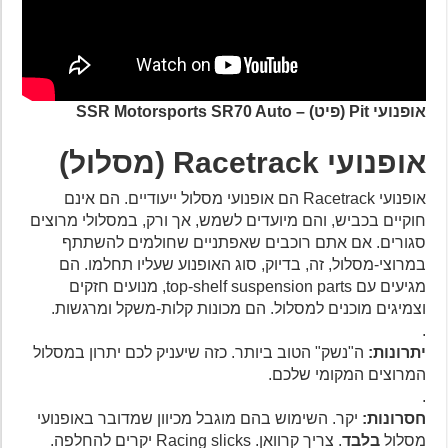
אופנועי Pit (פיט) – SSR Motorsports SR70 Auto
אופנועי
Racetrack
(מסלול)
אופנועי Racetrack הם אופנועי מסלול ייעודיים. הם אינם
חוקיים בכביש, והם מיועדים לשמש, אך ורק, במסלולי מרוצים
סגורים. אם אתם רוכבים שאפתניים שחולמים להשתתף
במרוצי-מסלול, זה, בדיוק, סוג האופנוע שעליו תחלמו. הם
מגיעים עם top-shelf suspension parts, מנועים חזקים
וצמיגים מוכנים למסלול. הם מכונות קלות-משקל ומרגשות.
.
יתרונות:
ה"נשק" הטוב ביותר. כזה שיעניק לכם יתרון במסלול
המרוצים המקומי שלכם.
.
חסרונות:
יקר. השימוש בהם מוגבל מכיוון שמדובר באופנועי
מסלול
בלבד
. צריך קרוואן. Racing slicks יקרים להחלפה.