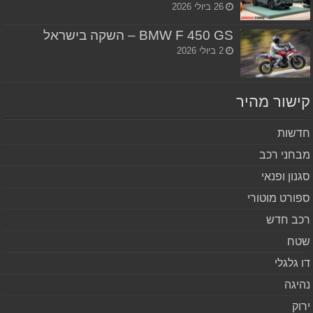
26 ביולי 2026
BMW F 450 GS – השקה בישראל
2 ביולי 2026
שור מהיר
שות
חני רכב
נון ופנאי
ורט מוטורי
ב חדש
ח
 גלגלי
יגה
וק