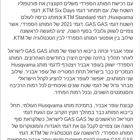
עם רכישת המותג הספרדי משלים הקונצרן את פורטפוליו
השטח שלו, עם תמחור דגמי KTM Six Days, דגמי
Husqvarna, דגמי KTM Standard וכמותג כניסה לעולם
השטח דגמי GAS GAS. דגמי 2021 של המותג הספרדי, אשר
צפויים לשווק גלובלי בסוף השנה, יציגו למעשה לראשונה
שילוב בין אופנועי המותג הספרדי לבין הטכנולוגיה של KTM.
עופר אבניר זכתה בייבוא הרשמי של מותג GAS GAS לישראל
לאחר תהליך בחינה שקיים היצרן בחודשים האחרונים. המותג
הספרדי ישווק בעופר אבניר ויצטרף לדגמי מותג Husqvarna
הנמכרים כבר בישראל תחת המטריה של עופר אבניר. שילוב
שני המותגים, יאפשר לעופר אבניר להציע לקהל הישראלי
מבחר גדול של דגמי שטח שונים ואיכותיים לכל רמות הרכיבה
והסגמנטים השונים, ובכל רמות המחיר.
קבוצת עופר אבניר, בתמיכת מותג Husqvarna העולמי, תחל
בייבוא המותג כבר במהלך הקיץ הקרוב עם הגעת דגמי
הטריאל הראשונים של GAS GAS לישראל, כשלקראת סוף
השנה אנו צפויים לקבל גם את דגמי האנדורו והמוטוקרוס של
המותג הספרדי, לראשונה עם הטכנולוגיה של KTM. דגמי
GAS GAS צפויים להיות משווקים סניפי עופר אבניר והמפיצים