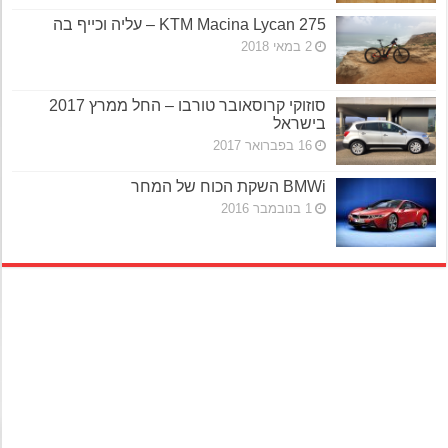
KTM Macina Lycan 275 – עליה וכייף בה
2 במאי 2018
סוזוקי קרוסאובר טורבו – החל ממרץ 2017
בישראל
16 בפברואר 2017
BMWi השקת הכוח של המחר
1 בנובמבר 2016