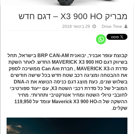
מבריק X3 900 HO – דגם חדש
Drive Time
29 בינואר 2018
קבוצת עופר אבניר, יבואנית BRP CAN-AM בישראל, תחל
בשיווק דגם MAVERICK X3 900 HO החדש. לאחר השקת
סדרת ה-MAVERICK X3 , חברת Can Am ממשיכה לספק
את ההבטחה ומציגה רכב שטח חדש בכל שישה חודשים
בשלוש שנים, כעת מוצג דגם כניסה הנושא את ה-DNA
המוביל של כל סדרת רכבי השטח X3, עם ייעוד ספורטיבי
לחובבי טיולי השטח ומחיר אטרקטיבי ותחרותי. מחיר
ההשקה של ה-Maverick X3 900 HO עומד על 119,950
שקלים.