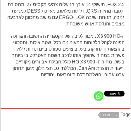
FOX 2.5, חישוקי 14 אינץ' הנועלים צמיגי מקסיס 27, תמסורת
תגובה מהירה QRS, דלתות מלאות, מערכת DESS למניעת
גניבה, תנוחת ישיבה ERGO- LOK עם מושב מתכוונן לארבעה
מצבים והנדסת אנוש משובחת.
ה-X3 900 HO , מכוון לליבה של הקטגוריה החשובה והגדולה
הפונה לקהל הלקוחות המעוניינים בכלי שטח איכותי וחסכוני
בהוצאות התחזוקה, בעל ביצועים ספורטיביים ונוחות ללא
פשרות במחיר שהופך אותו לרכב השטח האטרקטיבי ביותר
בשוק. מחיר ה- HO X3 900 כולל חבילת אביזרים מקוריים
וייעודית תוצרת Can Am, הכוללת: גג, חצי חלון, מיגון תחתון,
ארגז אחורי, השלמת דלתות ומראות ייחודיות.
Ta
עופר אבניר