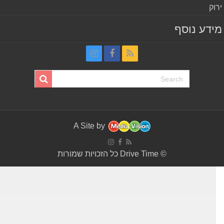
וק
דע נוסף
A Site by
© Drive Time כל הזכויות שמורות