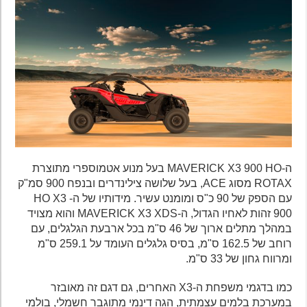
ה-MAVERICK X3 900 HO בעל מנוע אטמוספרי מתוצרת
ROTAX מסוג ACE, בעל שלושה צילינדרים ובנפח 900 סמ"ק
עם הספק של 90 כ"ס ומומנט עשיר. מידותיו של ה- HO X3
900 זהות לאחיו הגדול, ה-MAVERICK X3 XDS והוא מצויד
במהלך מתלים ארוך של 46 ס"מ בכל ארבעת הגלגלים, עם
רוחב של 162.5 ס"מ, בסיס גלגלים העומד על 259.1 ס"מ
ומרווח גחון של 33 ס"מ.
כמו בדגמי משפחת ה-X3 האחרים, גם דגם זה מאובזר
במערכת בלמים עצמתית, הגה דינמי מתוגבר חשמלי, בולמי