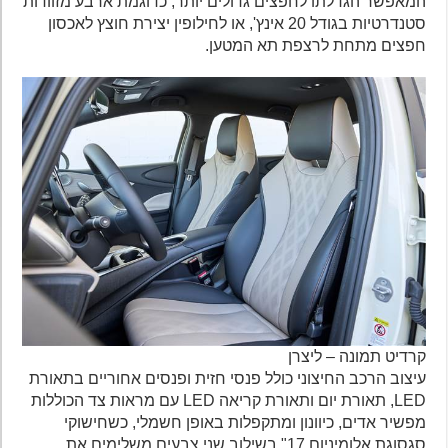
המאפשר הגדלתו לחפצים גדולים יותר, כדוגמת ארבע מזוודות
סטנדרטיות בגודל 20 אינץ', או לחילופין יצירת חוצץ לאכסון
חפצים מתחת לרצפת תא המטען.
קרדיט תמונה – ליצרן
עיצוב הרכב החיצוני כולל פנסי חזית ופנסים אחוריים בתאורת
LED, תאורת יום ותאורת קריאה LED עם מראות צד הכוללות
מפשיר אדים, כיוונון ומתקפלות באופן חשמלי, כשחישוקי
סגסוגת אלומיניום 17" בשילוב שני צבעים משלימים את