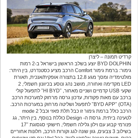
קרדיט תמונה – ליצרן
BYD DOLPHIN יוצע בשלב הראשון בישראל ב-2 רמות
גימור: ברמת גימור Comfort הרכב מציע כסטנדרט, בין היתר:
מולטימדיה ומסך מגע 12.8 בתצורה אופקית/אנכית, תאורת
LED מקדימה ואחורה, מושב נהג ונוסע בכיוונון חשמלי, 2
שקעי USB קדמיים ושניים מאחור, "HI BYD" לתפעול קולי
ברכב עם מאות פקודות, עדכון גרסה מרחוק למערכות הרכב
(OTA) "BYD APP" לתפעול ושליטה מרחוק במערכות הרכב.
הרכב כולל ברמת גימור זו כבל תלת פאזי וכבל mode 2
לטעינה ביתית. גרסת ה- Design כוללת בנוסף, בין היתר, גג
פנורמי קבוע עם וילון גלילה חשמלי, חישוקי סגסוגת "17
בשילוב 3 צבעים, גוון שונה לגג וקורות הרכב, חלונות אחוריים