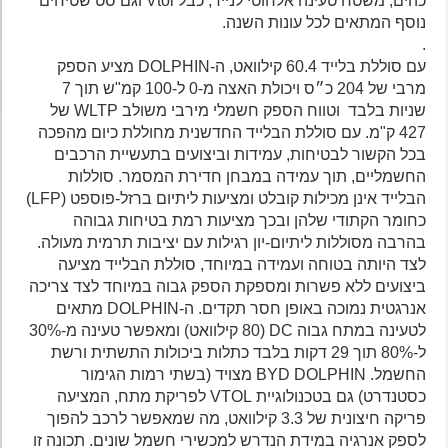
כהים, משטח טעינה אלחוטי לנייד, כבל Vtol וגם סט שטיחים
נוסף המתאים לכל עונות השנה.
.
עם סוללת בלייד 60.4 קילוואט, ה-DOLPHIN מציע הספק
מרבי של 204 כ״ס ויכולת האצה מ-0 ל-100 קמ"ש תוך 7
שניות בלבד וטווח הספק חשמלי מירבי משולב WLTP של
427 ק"מ. עם סוללת הבלייד החדשנית מחוללת כיום מהפכה
בכל הקשור לבטיחות, עמידות וביצועים בתעשיית הרכבים
החשמליים, תוך עמידה במבחן חדירת המסמר. סוללות
הבלייד אינן מכילות קובלט ומציעות ליתיום ברזל-פוספט (LFP)
כחומר הקתודי שלהן ובכך מציעות רמת בטיחות גבוהה
בהרבה מסוללות ליתיום-יון רגילות עם יציבות תרמית מעולה.
לצד היותה בטוחה ועמידה במיוחד, סוללת הבלייד מציעה
ביצועים ללא פשרות ומספקת הספק גבוה במיוחד לצד צריכה
אנרגטית נמוכה באופן חסר תקדים. ה-DOLPHIN מתאים
לטעינה במתח גבוה DC (80 קילוואט) ומאפשר טעינה מ-30%
ל-80% תוך 29 דקות בלבד כתלות ביכולות התשתית ורשת
החשמל. BYD DOLPHIN מצויד (בשתי רמות הגימור
כסטנדרט) גם בטכנולוגיית VTOL לפריקת מתח, המציעה
פריקה חיצונית של 3.3 קילוואט, מה שמאפשר לרכב להפוך
לספק אנרגיה במידת הנדרש למכשירי חשמל שונים. תכונה זו