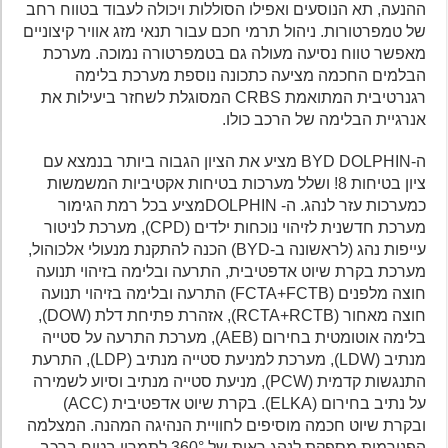
ההנעה, תא הנוסעים ואפילו הסוללות ויכולה לעבוד בטווח רחב
של טמפרטורות. ניהול תרמי חכם עבור תנאי מזג אוויר קיצוניים
מאפשר טווח נסיעה מעולה גם בטמפרטורה נמוכה. מערכת
הבלמים החכמה מציעה כתכונה נוספת מערכת בלימה
רגנרטיבית המתואמת CRBS המסוגלת לשחזר ביעילות את
אנרגיית הבלימה של הרכב כולו.
ה-BYD DOLPHIN מציע את הציון הגבוה ביותר בנמצא עם
ציון בטיחות 8! ושלל מערכות בטיחות אקטיביות המשמשות
כמערכות עזר לנהג. ה- DOLPHINמציע בכל רמת הגימור
מערכת חדשנית לזיהוי נוכחות ילדים (CPD), מערכת לניטור
עייפות נהג (לראשונה ב-BYD) הכנה להתקנת מנעולי אלכוהול,
מערכת בקרת שיוט אדפטיבית, התרעה ובלימה בזיהוי תנועה
חוצה מלפנים (FCTA+FCTB) התרעה ובלימה בזיהוי תנועה
חוצה מאחור (RCTA+RCTB), אזהרת פתיחת דלת (DOW),
בלימה אוטומטית בחירום (AEB), מערכת התרעה על סטייה
מנתיב (LDW), מערכת למניעת סטייה מנתיב (LDP), התרעת
התנגשות קדמית (PCW), מניעת סטייה מנתיב וסיוע לשמירה
על נתיב בחירום (ELKA). בקרת שיוט אדפטיבית (ACC)
ובקרת שיוט חכמה מוסיפים לחוויית הנהיגה המהנה. המצלמה
הפנורמית מספקת לנהג ראות של 360° לתמרון בטוח ברכב.