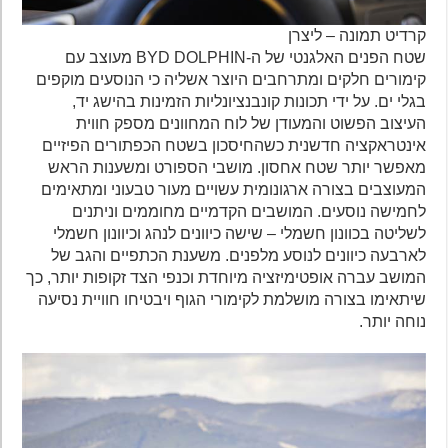
קרדיט תמונה – ליצרן
שטח הפנים האלגנטי של ה-BYD DOLPHIN מעוצב עם
קימורים חלקים ומתרחבים היוצר אשליה כי הנוסעים מוקפים
בגלי ים. על ידי תכונות קונבנציונליות הזמינות בהישג יד,
העיצוב הפשוט והמעודן של לוח המחוונים מספק חווית
אינטראקציה חדשנית כשהחיסכון בשטח הכפתורים הפיזיים
מאפשר יותר שטח אחסון. מושבי הספורט ומשענות הראש
המעוצבים בצורה ארגונומית עשויים מעור טבעוני ומתאימים
לחמישה נוסעים. המושבים הקדמיים מחוממים וניתנים
לשליטה בכוונון חשמלי – שישה כיוונים לנהג וכיוונון חשמלי
לארבעה כיוונים לנוסע מלפנים. משענת הכתפיים והגב של
המושב עברה אופטימיזציה מיוחדת וכנפי הצד זקופות יותר, כך
שיתאימו בצורה מושלמת לקימורי הגוף ויבטיחו חוויית נסיעה
נוחה יותר.