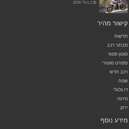
2 ביולי 2026
שור מהיר
שות
חני רכב
נון ופנאי
ורט מוטורי
ב חדש
ח
 גלגלי
יגה
וק
דע נוסף