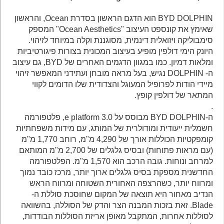
BYD DOLPHIN הוא הדגם הראשון בסדרת Ocean, והראשון
שאימץ את קונספט העיצוב "Ocean Aesthetics" המספק
סימבוליקה ויזואלית דינמית, מסוגננת וקלה במיוחד לזיהוי.
היונק הימי דולפין מופיע בעיצוב המכונית בצורות פיגורטיביות
ומלאות דמיון. כמו במגוון הדגמים האחרים של BYD, גם עיצוב
ה- DOLPHIN נגיש, בעל מראה מובחן ועתידני המאפשר זיהוי
מיידי הודות לפרופיל המעוגל והצדודית שלו הדומים לקווי
המתאר של דולפין קופץ.
.
ה-BYD DOLPHIN מבוסס על e platform 3.0, פלטפורמה
חשמלית ייעודית ומודולרית של המותג, עם מידות משפחתיות
קומפקטיות הכוללות אורך של 4,290 מ"מ, רוחב 1,770 מ"מ
(עם מראות פתוחות) ובסיס גלגלים של 2,700 מ"מ המותאם
למרחב ונוחות. גובה הרכב הוא 1,570 מ"מ. הפלטפורמה
החדשנית מספקת בסיס גלגלים ארוך יותר, מרכז כובד נמוך
ומרווח יותר, כשהרצפה האחורית השטוחה ומרווח הראש
הנדיב מאחור היא תוצאה של המקום שחוסכת סוללת ה-
Blade. זאת בזכות המבנה הצר והדק של הסוללה, בהשוואה
לסוללות אחרות, המתקבל מאופן אריזת הסוללות הבודדות,