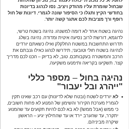
להפליא. כל מכונית יכולה לעמוד בה, מכיוון שהלחות
שבחול שומרת עליו מהודק ויציב. נסו לנהוג בדיונות
בחודשי הקיץ ותגלו כי הסיפור שונה לגמרי. דיונות של חול
רופף ורך מציבות לכם אתגר קשה יותר
.
נהיגה בשטח אחד לא דומה למשנהו. נהיגה בשטח טרשי,
לדוגמא, דורשת לרוב נסיעה איטית ומדודה. נהיגה בשלג
תדרוש התחשבות במשטח החלקלק ואילו כשאתם יורדים
לנהיגה בשטח חולי וטובעני, תידרשו לנהוג כאילו גנבתם את
הרכב והמשטרה בעקבותכם. טוב, לא בדיוק – הכנו לכם מדריך
קצר. תשקיעו בקריאה ותימנעו משקיעה.
נהיגה בחול
–
מספר כללי
"ייהרג ובל יעבור"
לא
יורדים לשטח (ובטח שלא לדיונות) עם רכב שאינו תקין
לגמרי! מערכת הקירור והשימון של המנוע לא פחות חשובים,
כי ממש (אבל ממש!) לא בא לכם להיות תקועים עד שהמנוע
יתקרר, עד שהערב יירד או עד שהחילוץ יגיע – הראשון
שיקרה מביניהם.