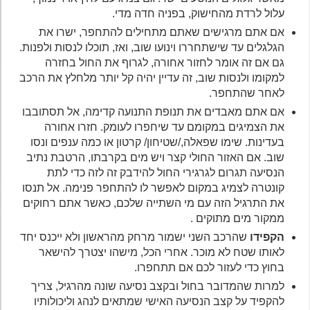
עלול לרדת מהחישוק, בפניה חדה מדי.
אם אתם מרגישים שאתם מתחילים להתחפר, ישרו את
הגלגלים עד שישתחררו וינועו שוב, ואז, תוכלו לנסות ולפנות.
גם אם זה אומר לחזור אחורה, לגרוף את החול בחזרה
למקומו ולנסות שוב, זה עדיין יהיה קל יותר מלחלץ את הרכב
לאחר שהתחפר.
אם אתם מאבדים את תנופת התנועה קדימה, אל תסתובבו
את הצמיגים במקומם עד שיחפרו לעומק. חזרו אחורה
בעדינות. שימו שפאלה,/שטיחון/ קרטון או כמה ענפים ונסו
שוב. אם האזור החולי קצר ויש מים בקרבתו, הרטבת נתיב
הנסיעה תגרום לגרגירי החול להידבק זה לזה כדי לתת
קונטרה לצמיג במקום לאפשר לו להתחפר פנימה. אל תנסו
את התרגיל הזה עם מי השתייה שלכם, כאשר אתם רחוקים
ממקור מים מתוקים .
הקפידו
שהרכב השני ישמור מרחק מהראשון ולא ייכנס יחד
לאותו שטח לא מוכר. אחרי הכל, מישהו יצטרך להישאר
בחוץ כדי לעזור לכם אם תתחפרו.
למרות שהמדובר בחול ובקצב נסיעה שונה מהרגיל, צריך
להקפיד על קצב הנסיעה האישי שמתאים לנהג וליכולותיו