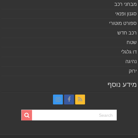
חני רכב
נון ופנאי
ורט מוטורי
ב חדש
ח
 גלגלי
יגה
וק
דע נוסף