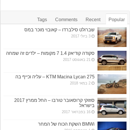
Tags
Comments
Recent
Popular
שברולט סילברדו – קאובוי מוכר במס
3 ביולי 2017
סקודה קודיאק 1.4 7 מקומות – ילדים זה שמחה
21 באוגוסט 2017
KTM Macina Lycan 275 – עליה וכייף בה
2 במאי 2018
סוזוקי קרוסאובר טורבו – החל ממרץ 2017
בישראל
16 בפברואר 2017
BMWi השקת הכוח של המחר