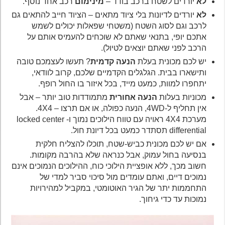
לא
יורדים לשטח ברכב בודד –
מינימום
רכב אחד נוסף.
לא
יורדים לדיונות בלי ציוד מתאים – הציוד חייב להתאים גם
לרכב וגם לסוג השטח (משטחי שפאלות יכולים לשמש
אתכם יופי, בתנאי שאתם לא שוכחים להעמיס אותם על
הרכב לפני שאתם יוצאים לטיול).
יש לכם מכונית בעלת
הנעה קדמית
? תעשו לעצמכם טובה
ותישארו בבית. הגלגלים הקדמיים שלכם, קרוב לוודאי,
יתחפרו למוות, כמעט מייד, בכל איזור בו החול רופף.
מכוניות בעלות
הנעה אחורית
מתמודדות טוב יותר – אבל
אין תחליף ל-4WD, הנעה כפולה, או אם תרצו – 4X4.
מערכת 4X4 ראויה עם טווח הילוכים נמוך ו- locked center
differential תסתדר כמעט בכל דיונת חול.
אם יש לכם מכונית כביש-שטח, תוכלו להצליח חלקית
בנסיעה בחול עמוק, אבל כנראה שלא בהרבה מקומות.
חשוב מכך, ללא אופציית הילוכי כוח, ההילוכים הנמוכים אינם
נמוכים דיים, ואתם עומדים מול סיכוי סביר למדי של
התחממות יתר של הגיר האוטומטי, במקביל למהירויות
נמוכות עד כדי גיחוך.