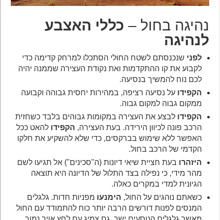
נהיגה בחול –
כללי האצבע
לנהיגה
לפני
שנכנסתם לשטח החולי הסתכלו למרחק קדימה כדי
לקבוע את קו ההתקדמות ואת נקודת העצירה שממנה יהיה
לכם נוח להמשיך בנסיעה.
הקפידו
על נסיעה רציפה, במהירות יחסית גבוהה וקבועה
ממקום גבוה למקום גבוה.
הקפידו
לבצע את העצירה במקומות גבוהים בלבד כשחזית
הרכב פונה לכיוון הירידה. בעת העצירה,
הקפידו
להאט ככל
האפשר ללא שימוש בברקסים, כדי שלא להשקיע את חלקו
הקדמי של הרכב בחול.
היזהרו
בעת חציית שיאי דיונות (ה"סכינים") אל תגיעו לשם
מהר מידי, כי נפילה בצד התלול של הדיונה היא תוצאה
הגיונית למדי במקרים כאלה.
כשאתם נוהגים על החול,
הימנעו
מפניות חדות. גלגלים
המנסים לפנות דורשים הרבה יותר כוח להתמודד עם החול
מאשר גלגלים הנוסעים ישר. גם צמיג עם לחץ אויר נמוך,